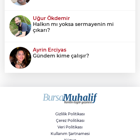
Uğur Ökdemir
Halkın mı yoksa sermayenin mi
çıkarı?
Ayrin Erciyas
Gündem kime çalışır?
Sıraç Erbek
Savaşların gölgesinde engellilik,
doğa ve kaybedilen gelecek
Gizlilik Politikası
Çerez Politikası
Veri Politikası
Kullanım Şartnamesi