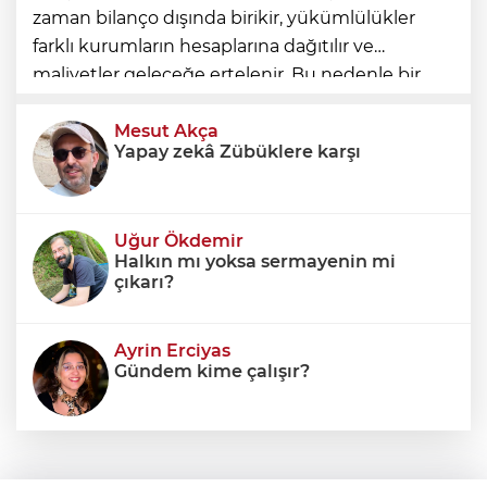
zaman bilanço dışında birikir, yükümlülükler
farklı kurumların hesaplarına dağıtılır ve
maliyetler geleceğe ertelenir. Bu nedenle bir
ülkenin mali durumunu değerlendirirken
yalnızca bütçe açığına veya resmi borç stok
Mesut Akça
Yapay zekâ Zübüklere karşı
Uğur Ökdemir
Halkın mı yoksa sermayenin mi
çıkarı?
Ayrin Erciyas
Gündem kime çalışır?
Sıraç Erbek
Savaşların gölgesinde engellilik,