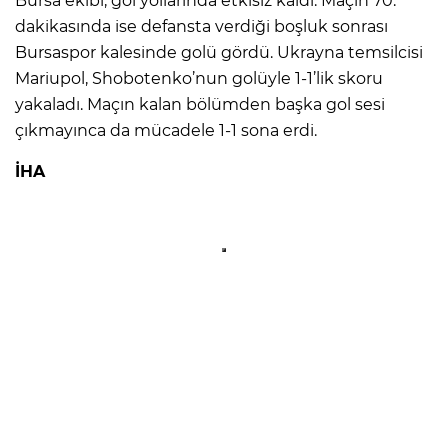
Bursa ekibi, gol yollarında etkisiz kaldı. Maçın 70.
dakikasında ise defansta verdiği boşluk sonrası
Bursaspor kalesinde golü gördü. Ukrayna temsilcisi
Mariupol, Shobotenko’nun golüyle 1-1’lik skoru
yakaladı. Maçın kalan bölümden başka gol sesi
çıkmayınca da mücadele 1-1 sona erdi.
İHA