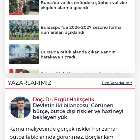
Bursa'da valilik önündeki şüpheli valizler
ekipleri alarma geçirdi
Bursaspor’da 2026-2027 sezonu forma
numaraları açıklandı
Bursa'da otluk alanda çıkan yangın
barakaya sıçradı
Bakan Gürlek'ten yeni sansür sinyali:
İnternet gazeteciliğini 'tek çatı altında
YAZARLARIMIZ
Tüm Yazarlarımız
toplayacak' yasa geliyor
Doç. Dr. Ergül Halisçelik
Nilüfer’e 7 yeni park kazandırılıyor
Devletin iki bilançosu: Görünen
bütçe, bütçe dışı riskler ve hazineyi
bekleyen yük
Kamu maliyesinde gerçek riskler her zaman
bütçe tablolarında görünmez. Borçlar kimi