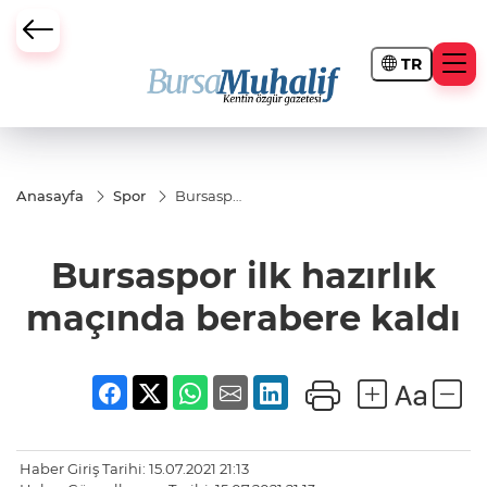
TR
ursa Büyükşehir Darbesi
Anasayfa
Spor
Bursaspor
ilk
hazırlık
maçında
Bursaspor ilk hazırlık
berabere
kaldı
maçında berabere kaldı
Haber Giriş Tarihi: 15.07.2021 21:13