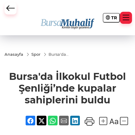
TR
ursa Büyükşehir Darbesi
Anasayfa
Spor
Bursa'da
İlkokul
Futbol
Şenliği’nde
Bursa'da İlkokul Futbol
kupalar
sahiplerini
buldu
Şenliği’nde kupalar
sahiplerini buldu