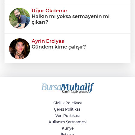
Uğur Ökdemir
Halkın mı yoksa sermayenin mi
çıkarı?
Ayrin Erciyas
Gündem kime çalışır?
Sıraç Erbek
Savaşların gölgesinde engellilik,
doğa ve kaybedilen gelecek
Gizlilik Politikası
Çerez Politikası
Veri Politikası
Kullanım Şartnamesi
Künye
İletişim