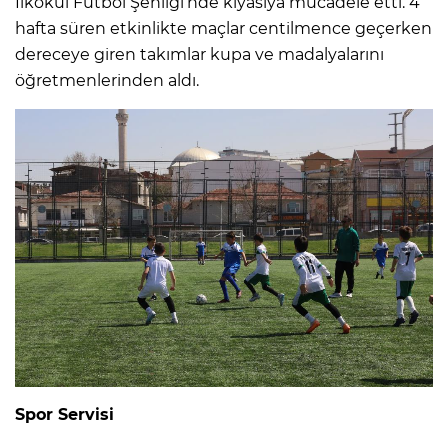
İlkokul Futbol Şenliği’nde kıyasıya mücadele etti. 4
hafta süren etkinlikte maçlar centilmence geçerken
dereceye giren takımlar kupa ve madalyalarını
öğretmenlerinden aldı.
Spor Servisi