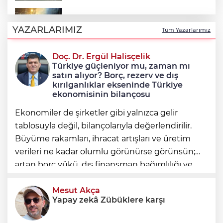
Uludağ’da çıkan orman yangını
söndürüldü
YAZARLARIMIZ
Tüm Yazarlarımız
Doç. Dr. Ergül Halisçelik
Avcılar Belediye Başkanı Utku Caner
Türkiye güçleniyor mu, zaman mı
Çaykara tahliye edildi
satın alıyor? Borç, rezerv ve dış
kırılganlıklar ekseninde Türkiye
ekonomisinin bilançosu
Ekonomiler de şirketler gibi yalnızca gelir
tablosuyla değil, bilançolarıyla değerlendirilir.
Büyüme rakamları, ihracat artışları ve üretim
verileri ne kadar olumlu görünürse görünsün;
artan borç yükü, dış finansman bağımlılığı ve
geleceğe devredilen yükümlülükler dikkate
alınmadığında ortaya eksik
Mesut Akça
Yapay zekâ Zübüklere karşı