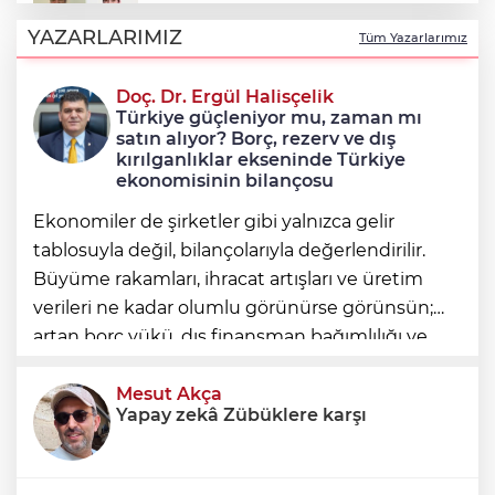
Çerçeve yasayla Demirtaş ve Yüksekdağ
tahliye olacak mı?
YAZARLARIMIZ
Tüm Yazarlarımız
Doç. Dr. Ergül Halisçelik
12 maddelik 'çerçeve yasa' teklifinin tam
Türkiye güçleniyor mu, zaman mı
metni
satın alıyor? Borç, rezerv ve dış
kırılganlıklar ekseninde Türkiye
ekonomisinin bilançosu
Ekonomiler de şirketler gibi yalnızca gelir
tablosuyla değil, bilançolarıyla değerlendirilir.
Büyüme rakamları, ihracat artışları ve üretim
verileri ne kadar olumlu görünürse görünsün;
artan borç yükü, dış finansman bağımlılığı ve
geleceğe devredilen yükümlülükler dikkate
alınmadığında ortaya eksik
Mesut Akça
Yapay zekâ Zübüklere karşı