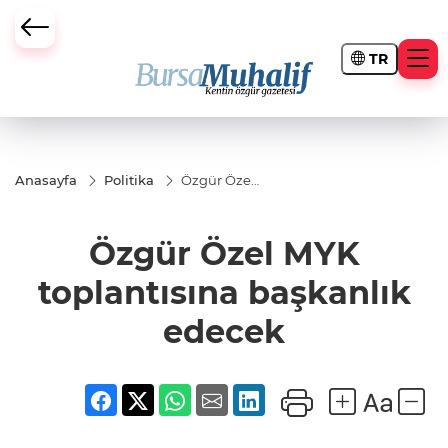
TR
ursa Büyükşehir Darbesi
Anasayfa
Politika
Özgür Özel
MYK
toplantısına
başkanlık
Özgür Özel MYK
edecek
toplantısına başkanlık
edecek