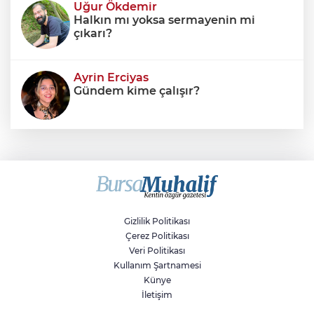
Uğur Ökdemir
Halkın mı yoksa sermayenin mi
çıkarı?
Ayrin Erciyas
Gündem kime çalışır?
Sıraç Erbek
Savaşların gölgesinde engellilik,
doğa ve kaybedilen gelecek
Gizlilik Politikası
Çerez Politikası
Veri Politikası
Kullanım Şartnamesi
Künye
İletişim