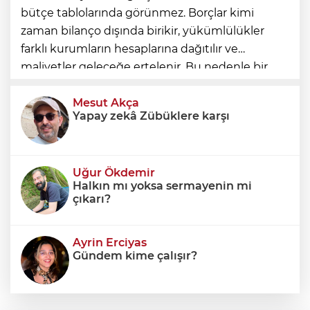
bütçe tablolarında görünmez. Borçlar kimi
zaman bilanço dışında birikir, yükümlülükler
farklı kurumların hesaplarına dağıtılır ve
maliyetler geleceğe ertelenir. Bu nedenle bir
ülkenin mali durumunu değerlendirirken
yalnızca bütçe açığına veya resmi borç stok
Mesut Akça
Yapay zekâ Zübüklere karşı
Uğur Ökdemir
Halkın mı yoksa sermayenin mi
çıkarı?
Ayrin Erciyas
Gündem kime çalışır?