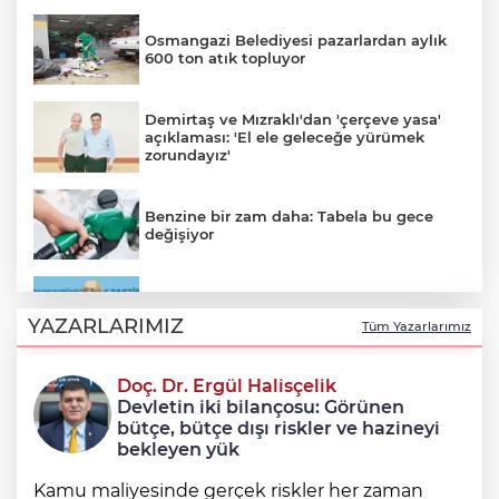
Osmangazi Belediyesi pazarlardan aylık
600 ton atık topluyor
Demirtaş ve Mızraklı'dan 'çerçeve yasa'
açıklaması: 'El ele geleceğe yürümek
zorundayız'
Benzine bir zam daha: Tabela bu gece
değişiyor
Kılıçdaroğlu: Sürece tereddütsüz katkı
vereceğiz
YAZARLARIMIZ
Tüm Yazarlarımız
Doç. Dr. Ergül Halisçelik
Nilüfer Belediyesi’nden mahallelerde
Devletin iki bilançosu: Görünen
yerinde inceleme
bütçe, bütçe dışı riskler ve hazineyi
bekleyen yük
Kamu maliyesinde gerçek riskler her zaman