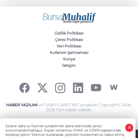
Sıraç Erbek
Savaşların gölgesinde engellilik,
doğa ve kaybedilen gelecek
Gizlilik Politikası
Çerez Politikası
Veri Politikası
Kullanım Şartnamesi
Künye
İletişim
HABER YAZILIMI
ve TURKTICARET.NET projesidir Copyright© 2006-
2026 Tüm hakları saklıdır.
Sizlere daha iyi hizmet sunabilmek adına sitemizde çerez
konumlandırmaktayız. Kişisel verileriniz, KVKK ve GDPR kapsamında
toplanıp işlenir. Sitemizi kullanarak, çerezleri kullanmamızı kabul etmiş