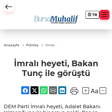
TR
ursa Büyükşehir Darbesi
Anasayfa
Politika
İmralı
heyeti,
Bakan
Tunç ile
İmralı heyeti, Bakan
görüştü
Tunç ile görüştü
DEM Parti İmralı heyeti, Adalet Bakanı