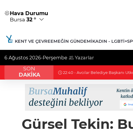
Hava Durumu
Bursa
32 °
KENT VE ÇEVRE
EMEĞIN GÜNDEMI
KADIN - LGBTİ+
S
6 Ağustos 2026-Perşembe
Yazarlar
SON
22:36 - Uludağ’da çıkan orman yang
DAKİKA
Gürsel Tekin: 