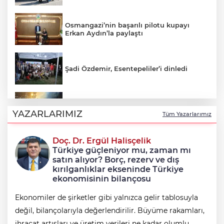
Osmangazi’nin başarılı pilotu kupayı
Erkan Aydın’la paylaştı
Şadi Özdemir, Esentepeliler’i dinledi
Uludağ’da çıkan orman yangını
söndürüldü
YAZARLARIMIZ
Tüm Yazarlarımız
Doç. Dr. Ergül Halisçelik
Avcılar Belediye Başkanı Utku Caner
Türkiye güçleniyor mu, zaman mı
Çaykara tahliye edildi
satın alıyor? Borç, rezerv ve dış
kırılganlıklar ekseninde Türkiye
ekonomisinin bilançosu
Ekonomiler de şirketler gibi yalnızca gelir tablosuyla
değil, bilançolarıyla değerlendirilir. Büyüme rakamları,
ihracat artışları ve üretim verileri ne kadar olumlu