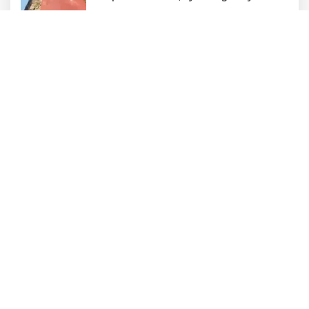
Osmangazi’de kaldırımlar işgalden
temizlendi
Erdoğan ve Bahçeli 'çerçeve yasa'yı
görüştü
Nilüfer’de kaldırımlar temizlendi
Osmangazi’nin başarılı pilotu kupayı
Erkan Aydın’la paylaştı
Şadi Özdemir, Esentepeliler’i dinledi