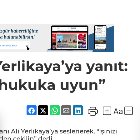
rlikaya’ya yanıt:
, hukuka uyun”
ı Ali Yerlikaya’ya seslenerek, “İşinizi
en çekilin” dedi.