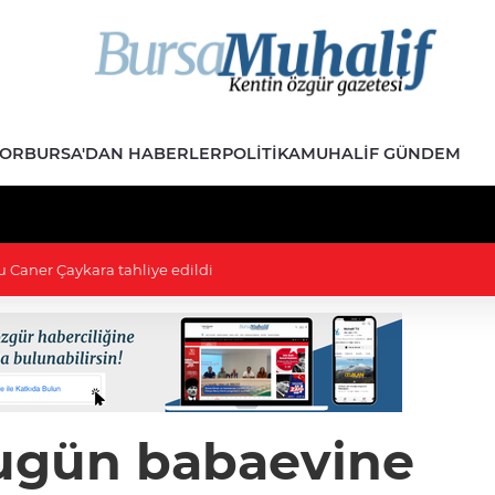
POR
BURSA'DAN HABERLER
POLITIKA
MUHALIF GÜNDEM
ını söndürüldü
Bugün babaevine