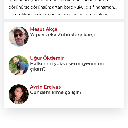
görünürse görünsün; artan borç yükü, dış finansman
bağımlılığı ve geleceğe devredilen yükümlülükler
dikkate alınmadığında ortaya eksik
Mesut Akça
Yapay zekâ Zübüklere karşı
Uğur Ökdemir
Halkın mı yoksa sermayenin mi
çıkarı?
Ayrin Erciyas
Gündem kime çalışır?
Sıraç Erbek
Savaşların gölgesinde engellilik,
doğa ve kaybedilen gelecek