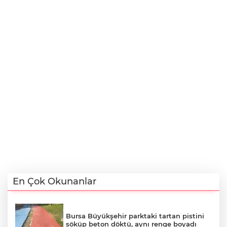
En Çok Okunanlar
Bursa Büyükşehir parktaki tartan pistini
söküp beton döktü, aynı renge boyadı