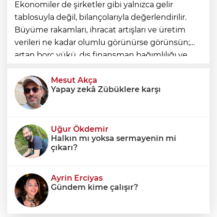
Ekonomiler de şirketler gibi yalnızca gelir
tablosuyla değil, bilançolarıyla değerlendirilir.
Büyüme rakamları, ihracat artışları ve üretim
verileri ne kadar olumlu görünürse görünsün;
artan borç yükü, dış finansman bağımlılığı ve
geleceğe devredilen yükümlülükler dikkate
alınmadığında ortaya eksik
Mesut Akça
Yapay zekâ Zübüklere karşı
Uğur Ökdemir
Halkın mı yoksa sermayenin mi
çıkarı?
Ayrin Erciyas
Gündem kime çalışır?