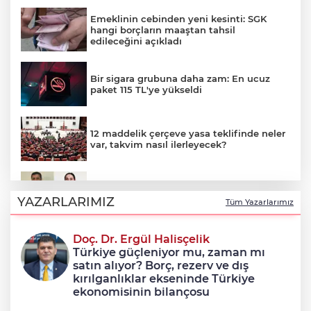
Emeklinin cebinden yeni kesinti: SGK
hangi borçların maaştan tahsil
edileceğini açıkladı
Bir sigara grubuna daha zam: En ucuz
paket 115 TL'ye yükseldi
12 maddelik çerçeve yasa teklifinde neler
var, takvim nasıl ilerleyecek?
Çerçeve yasayla Demirtaş ve Yüksekdağ
tahliye olacak mı?
YAZARLARIMIZ
Tüm Yazarlarımız
Doç. Dr. Ergül Halisçelik
12 maddelik 'çerçeve yasa' teklifinin tam
Türkiye güçleniyor mu, zaman mı
metni
satın alıyor? Borç, rezerv ve dış
kırılganlıklar ekseninde Türkiye
ekonomisinin bilançosu