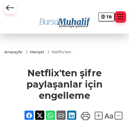
TR
ursa Büyükşehir Darbesi
Anasayfa
Manşet
Netflix'ten
şifre
paylaşanlar
için
Netflix'ten şifre
engelleme
paylaşanlar için
engelleme