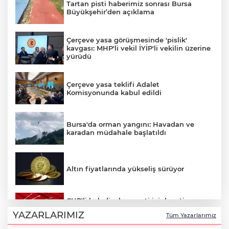
Tartan pisti haberimiz sonrası Bursa
Büyükşehir’den açıklama
Çerçeve yasa görüşmesinde 'pislik'
kavgası: MHP'li vekil İYİP'li vekilin üzerine
yürüdü
Çerçeve yasa teklifi Adalet
Komisyonunda kabul edildi
Bursa'da orman yangını: Havadan ve
karadan müdahale başlatıldı
Altın fiyatlarında yükseliş sürüyor
CHP'li belediyelere parti içi denetim:
Hakkında soruşturma olmayanlar da
YAZARLARIMIZ
Tüm Yazarlarımız
incelenecek