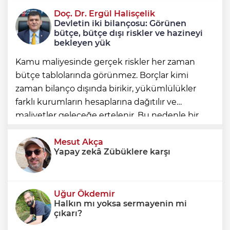
Doç. Dr. Ergül Halisçelik
Erkan Aydın Osmangazi’nin nabzını
Devletin iki bilançosu: Görünen
sahada tuttu
bütçe, bütçe dışı riskler ve hazineyi
bekleyen yük
Kamu maliyesinde gerçek riskler her zaman
bütçe tablolarında görünmez. Borçlar kimi
zaman bilanço dışında birikir, yükümlülükler
farklı kurumların hesaplarına dağıtılır ve
maliyetler geleceğe ertelenir. Bu nedenle bir
ülkenin mali durumunu değerlendirirken
yalnızca bütçe açığına veya resmi borç stok
Mesut Akça
Yapay zekâ Zübüklere karşı
Uğur Ökdemir
Halkın mı yoksa sermayenin mi
çıkarı?