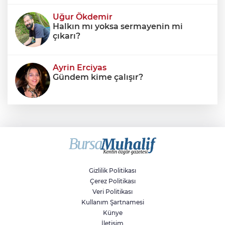
Uğur Ökdemir
Halkın mı yoksa sermayenin mi
çıkarı?
Ayrin Erciyas
Gündem kime çalışır?
Sıraç Erbek
Savaşların gölgesinde engellilik,
doğa ve kaybedilen gelecek
Gizlilik Politikası
Çerez Politikası
Veri Politikası
Kullanım Şartnamesi
Künye
İletişim