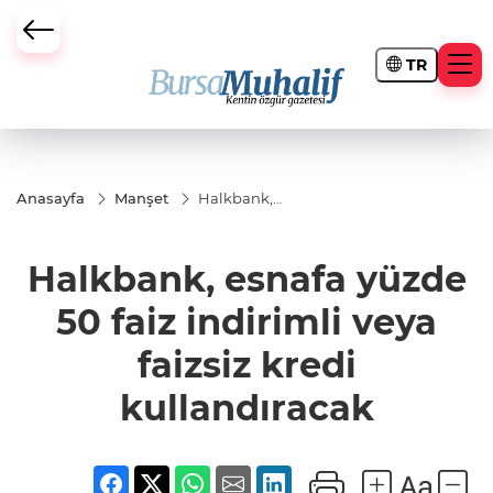
TR
ursa Büyükşehir Darbesi
Anasayfa
Manşet
Halkbank,
esnafa yüzde
50 faiz
indirimli veya
Halkbank, esnafa yüzde
faizsiz kredi
kullandıracak
50 faiz indirimli veya
faizsiz kredi
kullandıracak