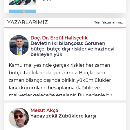
Kılıçdaroğlu: Sürece tereddütsüz katkı
vereceğiz
YAZARLARIMIZ
Tüm Yazarlarımız
Doç. Dr. Ergül Halisçelik
Nilüfer Belediyesi’nden mahallelerde
Devletin iki bilançosu: Görünen
yerinde inceleme
bütçe, bütçe dışı riskler ve hazineyi
bekleyen yük
Kamu maliyesinde gerçek riskler her zaman
bütçe tablolarında görünmez. Borçlar kimi
zaman bilanço dışında birikir, yükümlülükler
farklı kurumların hesaplarına dağıtılır ve
maliyetler geleceğe ertelenir. Bu nedenle bir
ülkenin mali durumunu değerlendirirken
yalnızca bütçe açığına veya resmi borç stok
Mesut Akça
Yapay zekâ Zübüklere karşı