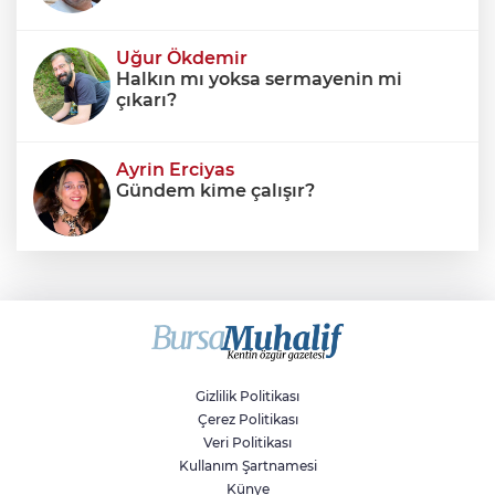
Uğur Ökdemir
Halkın mı yoksa sermayenin mi
çıkarı?
Ayrin Erciyas
Gündem kime çalışır?
Sıraç Erbek
Savaşların gölgesinde engellilik,
doğa ve kaybedilen gelecek
Gizlilik Politikası
Çerez Politikası
Veri Politikası
Kullanım Şartnamesi
Künye