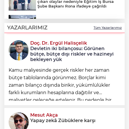
çıkan olaylar nedeniyle Eğitim İş Bursa
Şube Başkanı Rona ifadeye çağrıldı
Şadi Özdemir, Esentepeliler’i dinledi
YAZARLARIMIZ
Tüm Yazarlarımız
Doç. Dr. Ergül Halisçelik
Nilüfer’de kaldırımlar temizlendi
Devletin iki bilançosu: Görünen
bütçe, bütçe dışı riskler ve hazineyi
bekleyen yük
Kamu maliyesinde gerçek riskler her zaman
bütçe tablolarında görünmez. Borçlar kimi
zaman bilanço dışında birikir, yükümlülükler
farklı kurumların hesaplarına dağıtılır ve
maliyetler geleceğe ertelenir. Bu nedenle bir
ülkenin mali durumunu değerlendirirken
yalnızca bütçe açığına veya resmi borç stok
Mesut Akça
Yapay zekâ Zübüklere karşı