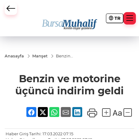
TR
ursa Büyükşehir Darbesi
Anasayfa
Manşet
Benzin
ve
motorine
üçüncü
Benzin ve motorine
indirim
geldi
üçüncü indirim geldi
Haber Giriş Tarihi: 17.03.2022 07:15