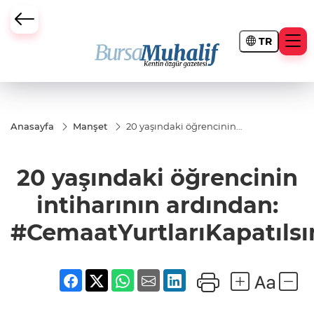
TR
ursa Büyükşehir Darbesi
Anasayfa
Manşet
20 yaşındaki öğrencinin
intiharının ardından:
#CemaatYurtlarıKapatılsın
20 yaşındaki öğrencinin
intiharının ardından:
#CemaatYurtlarıKapatılsı