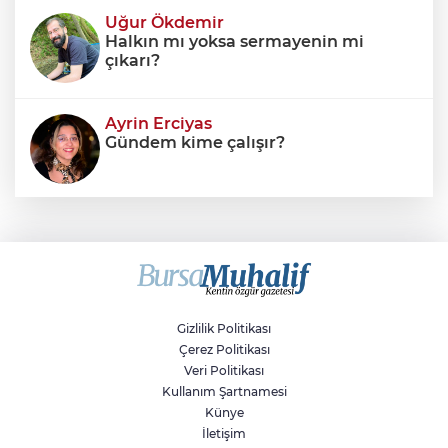
Uğur Ökdemir
Halkın mı yoksa sermayenin mi
çıkarı?
Ayrin Erciyas
Gündem kime çalışır?
Sıraç Erbek
Savaşların gölgesinde engellilik,
doğa ve kaybedilen gelecek
Gizlilik Politikası
Çerez Politikası
Veri Politikası
Kullanım Şartnamesi
Künye
İletişim