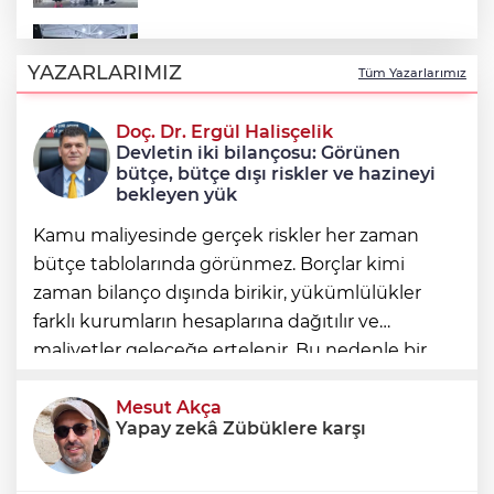
Şadi Özdemir, Esentepeliler’i dinledi
YAZARLARIMIZ
Tüm Yazarlarımız
Doç. Dr. Ergül Halisçelik
Nilüfer’de kaldırımlar temizlendi
Devletin iki bilançosu: Görünen
bütçe, bütçe dışı riskler ve hazineyi
bekleyen yük
Kamu maliyesinde gerçek riskler her zaman
bütçe tablolarında görünmez. Borçlar kimi
zaman bilanço dışında birikir, yükümlülükler
farklı kurumların hesaplarına dağıtılır ve
maliyetler geleceğe ertelenir. Bu nedenle bir
ülkenin mali durumunu değerlendirirken
yalnızca bütçe açığına veya resmi borç stok
Mesut Akça
Yapay zekâ Zübüklere karşı