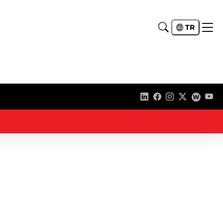
TR
20