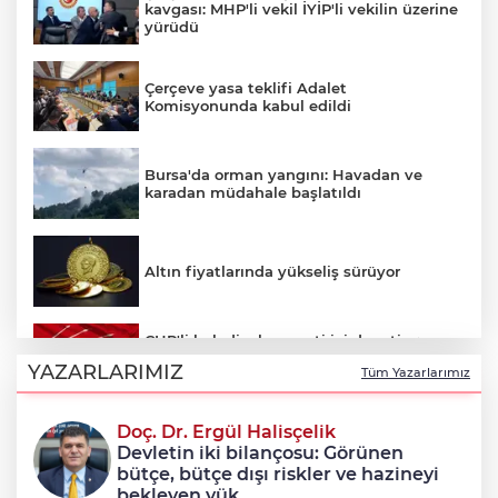
kavgası: MHP'li vekil İYİP'li vekilin üzerine
yürüdü
Çerçeve yasa teklifi Adalet
Komisyonunda kabul edildi
Bursa'da orman yangını: Havadan ve
karadan müdahale başlatıldı
Altın fiyatlarında yükseliş sürüyor
CHP'li belediyelere parti içi denetim:
Hakkında soruşturma olmayanlar da
YAZARLARIMIZ
Tüm Yazarlarımız
incelenecek
Doç. Dr. Ergül Halisçelik
Erkan Aydın Osmangazi’nin nabzını
Devletin iki bilançosu: Görünen
sahada tuttu
bütçe, bütçe dışı riskler ve hazineyi
bekleyen yük