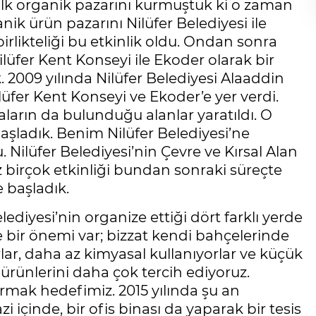
n ilk organik pazarını kurmuştuk ki o zaman
anik ürün pazarını Nilüfer Belediyesi ile
birlikteliği bu etkinlik oldu. Ondan sonra
lüfer Kent Konseyi ile Ekoder olarak bir
. 2009 yılında Nilüfer Belediyesi Alaaddin
lüfer Kent Konseyi ve Ekoder’e yer verdi.
aların da bulunduğu alanlar yaratıldı. O
ladık. Benim Nilüfer Belediyesi’ne
Nilüfer Belediyesi’nin Çevre ve Kırsal Alan
birçok etkinliği bundan sonraki süreçte
 başladık.
ediyesi’nin organize ettiği dört farklı yerde
e bir önemi var; bizzat kendi bahçelerinde
orlar, daha az kimyasal kullanıyorlar ve küçük
rın ürünlerini daha çok tercih ediyoruz.
tırmak hedefimiz. 2015 yılında şu an
inde, bir ofis binası da yaparak bir tesis