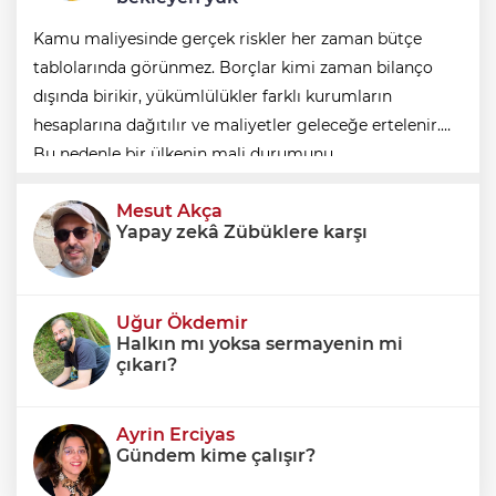
Kamu maliyesinde gerçek riskler her zaman bütçe
tablolarında görünmez. Borçlar kimi zaman bilanço
dışında birikir, yükümlülükler farklı kurumların
hesaplarına dağıtılır ve maliyetler geleceğe ertelenir.
Bu nedenle bir ülkenin mali durumunu
değerlendirirken yalnızca bütçe açığına veya resmi
Mesut Akça
borç stok
Yapay zekâ Zübüklere karşı
Uğur Ökdemir
Halkın mı yoksa sermayenin mi
çıkarı?
Ayrin Erciyas
Gündem kime çalışır?