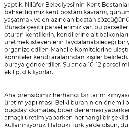
yaptık. Nilüfer Belediyesi’nin Kent Bostanla
bahsettiğimiz kent bostanı kavramı, günü
yaşatmak ve en azından bostan sözcüğünün
Burada çeşitli parsellerimiz var, bu parselle
oturan kentlilerin, kendilerine ait balkonları
üretmek isteyenlerin faydalanabileceği bir y
organize edilen Mahalle Komitelerine ulaştır
komiteler kendi aralarından kişiler belirledi
buraya gönderdiler. Şu anda 10-12 parselimi
ekilip, dikiliyorlar.
Ana prensibimiz herhangi bir tarım kimyas
üretim yapılması. Belki buranın en önemli öz
buğday, domates, biber denemesi yaparken
amaçlı üretim yaparken herhangi bir şekilde
kullanmıyoruz. Halbuki Türkiye’de olsun, d