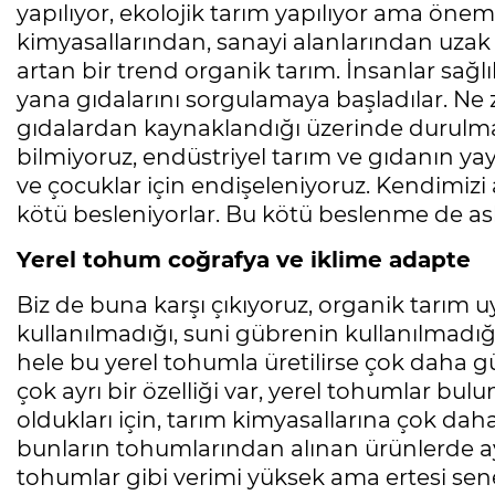
yapılıyor, ekolojik tarım yapılıyor ama önem
kimyasallarından, sanayi alanlarından uzak
artan bir trend organik tarım. İnsanlar sağ
yana gıdalarını sorgulamaya başladılar. Ne z
gıdalardan kaynaklandığı üzerinde durulmay
bilmiyoruz, endüstriyel tarım ve gıdanın yay
ve çocuklar için endişeleniyoruz. Kendimizi 
kötü besleniyorlar. Bu kötü beslenme de asl
Yerel tohum coğrafya ve iklime adapte
Biz de buna karşı çıkıyoruz, organik tarım uy
kullanılmadığı, suni gübrenin kullanılmadığ
hele bu yerel tohumla üretilirse çok daha gü
çok ayrı bir özelliği var, yerel tohumlar bul
oldukları için, tarım kimyasallarına çok dah
bunların tohumlarından alınan ürünlerde ayn
tohumlar gibi verimi yüksek ama ertesi se