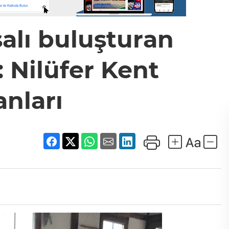
salı buluşturan
: Nilüfer Kent
nları