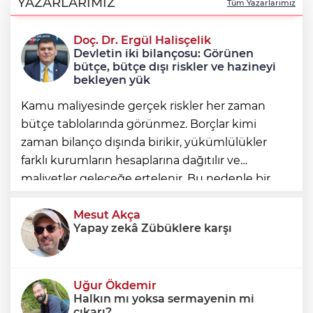
YAZARLARIMIZ
Tüm Yazarlarımız
Doç. Dr. Ergül Halisçelik
Çerçeve yasa teklifi Adalet
Devletin iki bilançosu: Görünen
Komisyonunda kabul edildi
bütçe, bütçe dışı riskler ve hazineyi
bekleyen yük
Kamu maliyesinde gerçek riskler her zaman
bütçe tablolarında görünmez. Borçlar kimi
zaman bilanço dışında birikir, yükümlülükler
farklı kurumların hesaplarına dağıtılır ve
maliyetler geleceğe ertelenir. Bu nedenle bir
ülkenin mali durumunu değerlendirirken
yalnızca bütçe açığına veya resmi borç stok
Mesut Akça
Yapay zekâ Zübüklere karşı
Uğur Ökdemir
Halkın mı yoksa sermayenin mi
çıkarı?