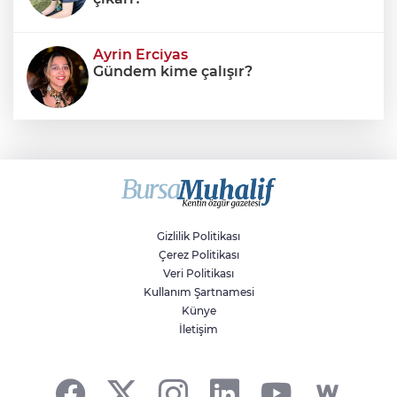
Ayrin Erciyas
Gündem kime çalışır?
Sıraç Erbek
Savaşların gölgesinde engellilik,
doğa ve kaybedilen gelecek
Gizlilik Politikası
Çerez Politikası
Veri Politikası
Kullanım Şartnamesi
Künye
İletişim