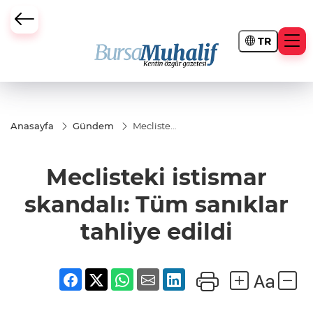
TR
ursa Büyükşehir Darbesi
Anasayfa
Gündem
Meclisteki
istismar
skandalı:
Tüm
Meclisteki istismar
sanıklar
tahliye
edildi
skandalı: Tüm sanıklar
tahliye edildi