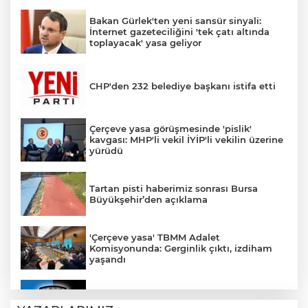
Bakan Gürlek'ten yeni sansür sinyali:
İnternet gazeteciliğini 'tek çatı altında
toplayacak' yasa geliyor
CHP'den 232 belediye başkanı istifa etti
Çerçeve yasa görüşmesinde 'pislik'
kavgası: MHP'li vekil İYİP'li vekilin üzerine
yürüdü
Tartan pisti haberimiz sonrası Bursa
Büyükşehir’den açıklama
'Çerçeve yasa' TBMM Adalet
Komisyonunda: Gerginlik çıktı, izdiham
yaşandı
Karacabey Belediyespor 5 futbolcuyla
sözleşme imzaladı