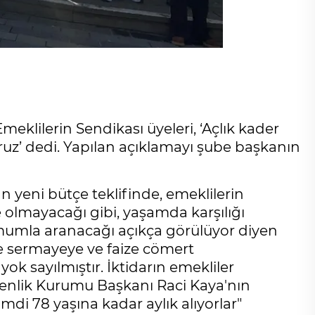
klilerin Sendikası üyeleri, ‘Açlık kader
yoruz’ dedi. Yapılan açıklamayı şube başkanın
 yeni bütçe teklifinde, emeklilerin
e olmayacağı gibi, yaşamda karşılığı
 mumla aranacağı açıkça görülüyor diyen
e sermayeye ve faize cömert
yok sayılmıştır. İktidarın emekliler
venlik Kurumu Başkanı Raci Kaya'nın
di 78 yaşına kadar aylık alıyorlar"