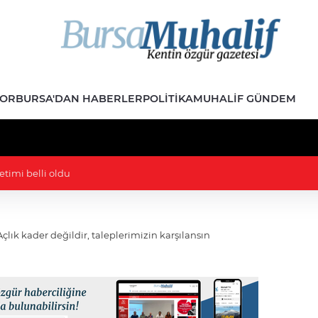
POR
BURSA'DAN HABERLER
POLITIKA
MUHALIF GÜNDEM
: 10 yıl önceki paylaşımları nedeniyle ifade verdi
çlık kader değildir, taleplerimizin karşılansın