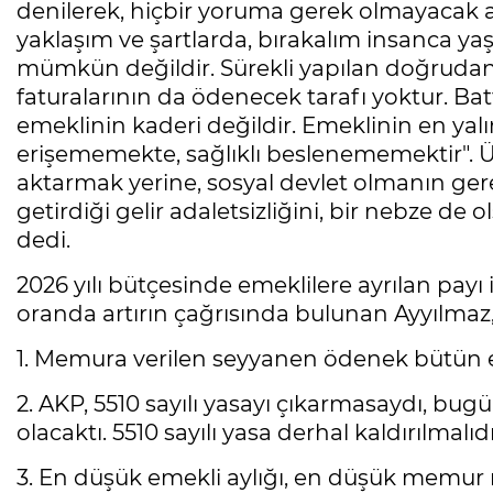
denilerek, hiçbir yoruma gerek olmayacak açı
yaklaşım ve şartlarda, bırakalım insanca y
mümkün değildir. Sürekli yapılan doğrudan y
faturalarının da ödenecek tarafı yoktur. B
emeklinin kaderi değildir. Emeklinin en yalı
erişememekte, sağlıklı beslenememektir". Ül
aktarmak yerine, sosyal devlet olmanın ger
getirdiği gelir adaletsizliğini, bir nebze de 
dedi.
2026 yılı bütçesinde emeklilere ayrılan pay
oranda artırın çağrısında bulunan Ayyılmaz, t
1. Memura verilen seyyanen ödenek bütün em
2. AKP, 5510 sayılı yasayı çıkarmasaydı, bug
olacaktı. 5510 sayılı yasa derhal kaldırılmalıdı
3. En düşük emekli aylığı, en düşük memur 