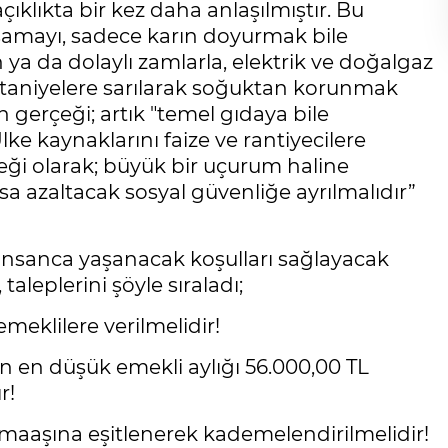
klıkta bir kez daha anlaşılmıştır. Bu
aşamayı, sadece karın doyurmak bile
a da dolaylı zamlarla, elektrik ve doğalgaz
attaniyelere sarılarak soğuktan korunmak
n gerçeği; artık "temel gıdaya bile
ke kaynaklarını faize ve rantiyecilere
eği olarak; büyük bir uçurum haline
olsa azaltacak sosyal güvenliğe ayrılmalıdır”
ı insanca yaşanacak koşulları sağlayacak
aleplerini şöyle sıraladı;
eklilere verilmelidir!
ün en düşük emekli aylığı 56.000,00 TL
r!
maaşına eşitlenerek kademelendirilmelidir!