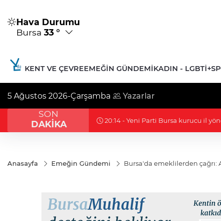
Hava Durumu
Bursa
33 °
KENT VE ÇEVRE
EMEĞIN GÜNDEMI
KADIN - LGBTİ+
S
5 Ağustos 2026-Çarşamba
Yazarlar
SON
19:16 - Berkcan Bora hedef gösterildi
DAKİKA
Anasayfa
Emeğin Gündemi
Bursa'da emeklilerden çağrı: A