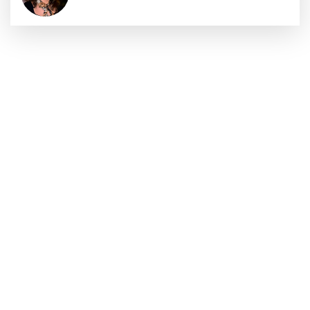
Sıraç Erbek
Savaşların gölgesinde engellilik,
doğa ve kaybedilen gelecek