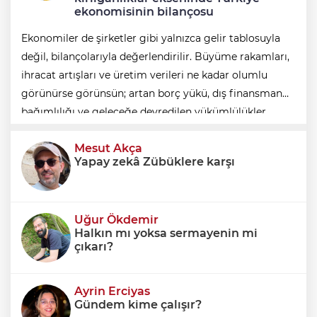
ekonomisinin bilançosu
Ekonomiler de şirketler gibi yalnızca gelir tablosuyla
değil, bilançolarıyla değerlendirilir. Büyüme rakamları,
ihracat artışları ve üretim verileri ne kadar olumlu
görünürse görünsün; artan borç yükü, dış finansman
bağımlılığı ve geleceğe devredilen yükümlülükler
dikkate alınmadığında ortaya eksik
Mesut Akça
Yapay zekâ Zübüklere karşı
Uğur Ökdemir
Halkın mı yoksa sermayenin mi
çıkarı?
Ayrin Erciyas
Gündem kime çalışır?