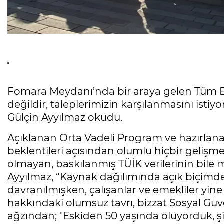
Fomara Meydanı’nda bir araya gelen Tüm Eme
değildir, taleplerimizin karşılanmasını isti
Gülçin Ayyılmaz okudu.
Açıklanan Orta Vadeli Program ve hazırlanan
beklentileri açısından olumlu hiçbir gelişm
olmayan, baskılanmış TÜİK verilerinin bile
Ayyılmaz, “Kaynak dağılımında açık biçimd
davranılmışken, çalışanlar ve emekliler yine 
hakkındaki olumsuz tavrı, bizzat Sosyal Gü
ağzından; "Eskiden 50 yaşında ölüyorduk, şim