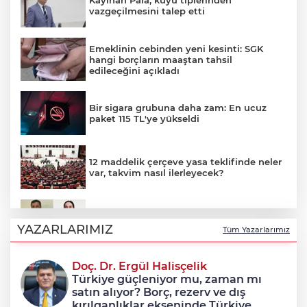
Kayıhan Pala, kuyu tiplerinden
vazgeçilmesini talep etti
Emeklinin cebinden yeni kesinti: SGK
hangi borçların maaştan tahsil
edileceğini açıkladı
Bir sigara grubuna daha zam: En ucuz
paket 115 TL'ye yükseldi
12 maddelik çerçeve yasa teklifinde neler
var, takvim nasıl ilerleyecek?
Çerçeve yasayla Demirtaş ve Yüksekdağ
tahliye olacak mı?
YAZARLARIMIZ
Tüm Yazarlarımız
Doç. Dr. Ergül Halisçelik
12 maddelik 'çerçeve yasa' teklifinin tam
Türkiye güçleniyor mu, zaman mı
metni
satın alıyor? Borç, rezerv ve dış
kırılganlıklar ekseninde Türkiye