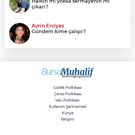
Halkın mı yoksa sermayenin mi
çıkarı?
Ayrin Erciyas
Gündem kime çalışır?
Sıraç Erbek
Savaşların gölgesinde engellilik,
doğa ve kaybedilen gelecek
Gizlilik Politikası
Çerez Politikası
Veri Politikası
Kullanım Şartnamesi
Künye
İletişim