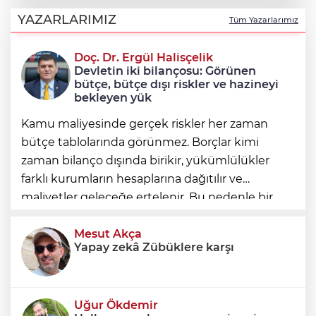
Osmangazi’nin başarılı pilotu kupayı
Erkan Aydın’la paylaştı
YAZARLARIMIZ
Tüm Yazarlarımız
Doç. Dr. Ergül Halisçelik
Uludağ’da çıkan orman yangını
Devletin iki bilançosu: Görünen
söndürüldü
bütçe, bütçe dışı riskler ve hazineyi
bekleyen yük
Kamu maliyesinde gerçek riskler her zaman
bütçe tablolarında görünmez. Borçlar kimi
zaman bilanço dışında birikir, yükümlülükler
farklı kurumların hesaplarına dağıtılır ve
maliyetler geleceğe ertelenir. Bu nedenle bir
ülkenin mali durumunu değerlendirirken
yalnızca bütçe açığına veya resmi borç stok
Mesut Akça
Yapay zekâ Zübüklere karşı
Uğur Ökdemir