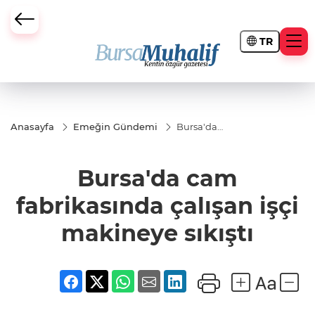
TR
ursa Büyükşehir Darbesi
Anasayfa
Emeğin Gündemi
Bursa'da
cam
fabrikasında
çalışan işçi
Bursa'da cam
makineye
sıkıştı
fabrikasında çalışan işçi
makineye sıkıştı