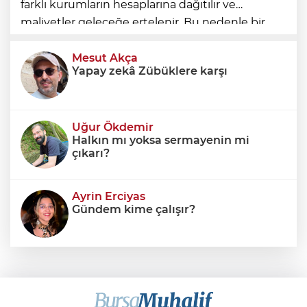
farklı kurumların hesaplarına dağıtılır ve
maliyetler geleceğe ertelenir. Bu nedenle bir
ülkenin mali durumunu değerlendirirken
yalnızca bütçe açığına veya resmi borç stok
Mesut Akça
Yapay zekâ Zübüklere karşı
Uğur Ökdemir
Halkın mı yoksa sermayenin mi
çıkarı?
Ayrin Erciyas
Gündem kime çalışır?
Sıraç Erbek
Savaşların gölgesinde engellilik,
doğa ve kaybedilen gelecek