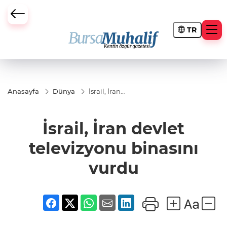
TR
ursa Büyükşehir Darbesi
Anasayfa
Dünya
İsrail, İran
devlet
televizyonu
binasını
İsrail, İran devlet
vurdu
televizyonu binasını
vurdu