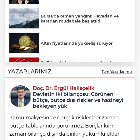
Bursa'da orman yangını: Havadan ve
karadan müdahale başlatıldı
Altın fiyatlarında yükseliş sürüyor
CHP'li belediyelere parti içi denetim:
Hakkında soruşturma olmayanlar da
YAZARLARIMIZ
Tüm Yazarlarımız
incelenecek
Doç. Dr. Ergül Halisçelik
Erkan Aydın Osmangazi’nin nabzını
Devletin iki bilançosu: Görünen
sahada tuttu
bütçe, bütçe dışı riskler ve hazineyi
bekleyen yük
Kamu maliyesinde gerçek riskler her zaman
bütçe tablolarında görünmez. Borçlar kimi
zaman bilanço dışında birikir, yükümlülükler