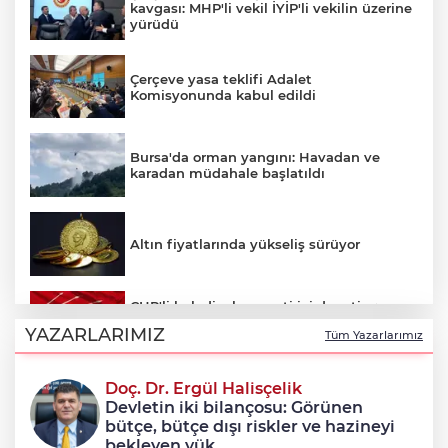
kavgası: MHP'li vekil İYİP'li vekilin üzerine
yürüdü
Çerçeve yasa teklifi Adalet
Komisyonunda kabul edildi
Bursa'da orman yangını: Havadan ve
karadan müdahale başlatıldı
Altın fiyatlarında yükseliş sürüyor
CHP'li belediyelere parti içi denetim:
Hakkında soruşturma olmayanlar da
YAZARLARIMIZ
Tüm Yazarlarımız
incelenecek
Doç. Dr. Ergül Halisçelik
Erkan Aydın Osmangazi’nin nabzını
Devletin iki bilançosu: Görünen
sahada tuttu
bütçe, bütçe dışı riskler ve hazineyi
bekleyen yük