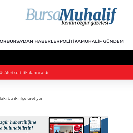
POR
BURSA'DAN HABERLER
POLITIKA
MUHALIF GÜNDEM
 İmar Durumu Sorgulama yenilendi
aki bu iki ilçe üretiyor