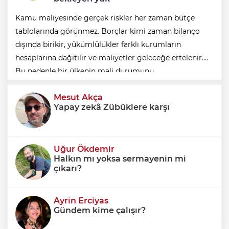
Kamu maliyesinde gerçek riskler her zaman bütçe
tablolarında görünmez. Borçlar kimi zaman bilanço
dışında birikir, yükümlülükler farklı kurumların
hesaplarına dağıtılır ve maliyetler geleceğe ertelenir.
Bu nedenle bir ülkenin mali durumunu
değerlendirirken yalnızca bütçe açığına veya resmi
Mesut Akça
borç stok
Yapay zekâ Zübüklere karşı
Uğur Ökdemir
Halkın mı yoksa sermayenin mi
çıkarı?
Ayrin Erciyas
Gündem kime çalışır?