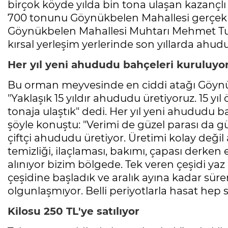
birçok köyde yılda bin tona ulaşan kazançl
700 tonunu Göynükbelen Mahallesi gerçekle
Göynükbelen Mahallesi Muhtarı Mehmet Turp,
kırsal yerleşim yerlerinde son yıllarda ahud
Her yıl yeni ahududu bahçeleri kuruluyo
Bu orman meyvesinde en ciddi atağı Göynük
"Yaklaşık 15 yıldır ahududu üretiyoruz. 15 yıl
tonaja ulaştık" dedi. Her yıl yeni ahududu 
şöyle konuştu: "Verimi de güzel parası da g
çiftçi ahududu üretiyor. Üretimi kolay değ
temizliği, ilaçlaması, bakımı, çapası derken
alınıyor bizim bölgede. Tek veren çeşidi yaz
çeşidine başladık ve aralık ayına kadar sür
olgunlaşmıyor. Belli periyotlarla hasat hep 
Kilosu 250 TL'ye satılıyor