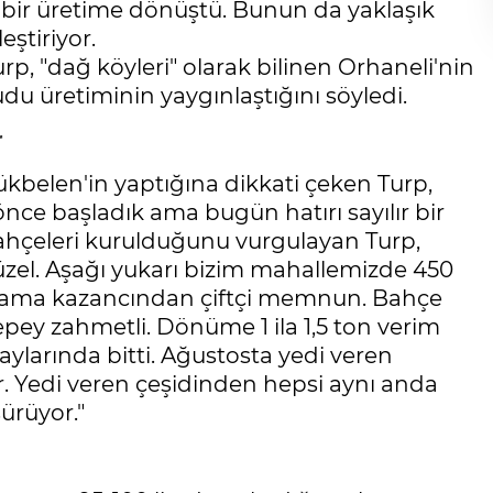
ı bir üretime dönüştü. Bunun da yaklaşık
ştiriyor.
 "dağ köyleri" olarak bilinen Orhaneli'nin
udu üretiminin yaygınlaştığını söyledi.
r
belen'in yaptığına dikkati çeken Turp,
 önce başladık ama bugün hatırı sayılır bir
bahçeleri kurulduğunu vurgulayan Turp,
üzel. Aşağı yukarı bizim mahallemizde 450
il ama kazancından çiftçi memnun. Bahçe
 epey zahmetli. Dönüme 1 ila 1,5 ton verim
 aylarında bitti. Ağustosta yedi veren
er. Yedi veren çeşidinden hepsi aynı anda
sürüyor."