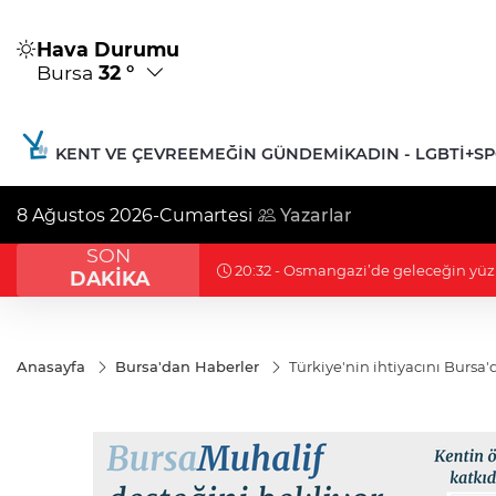
Hava Durumu
Bursa
32 °
KENT VE ÇEVRE
EMEĞIN GÜNDEMI
KADIN - LGBTİ+
S
8 Ağustos 2026-Cumartesi
Yazarlar
SON
20:26 - Nilüfer’de Kent Rehberi ve
DAKİKA
Anasayfa
Bursa'dan Haberler
Türkiye'nin ihtiyacını Bursa'd