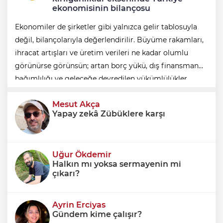
ekonomisinin bilançosu
Ekonomiler de şirketler gibi yalnızca gelir tablosuyla
değil, bilançolarıyla değerlendirilir. Büyüme rakamları,
ihracat artışları ve üretim verileri ne kadar olumlu
görünürse görünsün; artan borç yükü, dış finansman
bağımlılığı ve geleceğe devredilen yükümlülükler
dikkate alınmadığında ortaya eksik
Mesut Akça
Yapay zekâ Zübüklere karşı
Uğur Ökdemir
Halkın mı yoksa sermayenin mi
çıkarı?
Ayrin Erciyas
Gündem kime çalışır?