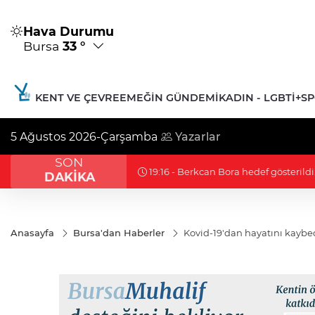
Hava Durumu
Bursa
33 °
KENT VE ÇEVRE
EMEĞIN GÜNDEMI
KADIN - LGBTİ+
S
5 Ağustos 2026-Çarşamba
Yazarlar
SON
19:16 - Berkcan Bora hedef gösterildi
DAKİKA
Anasayfa
Bursa'dan Haberler
Kovid-19'dan hayatını kaybed