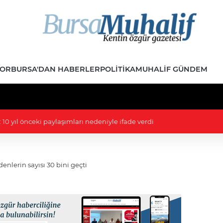
POR
BURSA'DAN HABERLER
POLITIKA
MUHALIF GÜNDEM
: 10 yıl önceki paylaşımları nedeniyle ifade verdi
enlerin sayısı 30 bini geçti