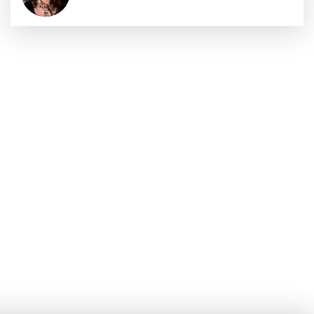
Sıraç Erbek
Savaşların gölgesinde engellilik,
doğa ve kaybedilen gelecek