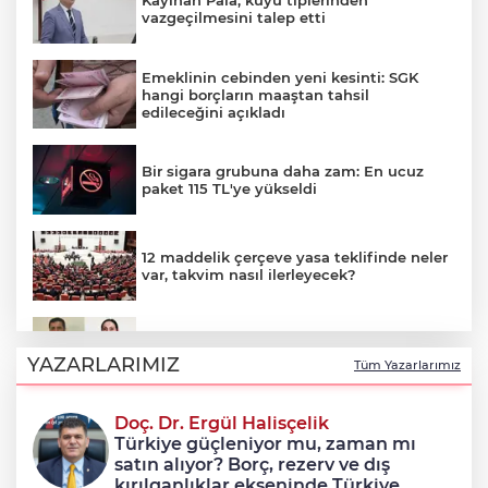
Kayıhan Pala, kuyu tiplerinden
vazgeçilmesini talep etti
Emeklinin cebinden yeni kesinti: SGK
hangi borçların maaştan tahsil
edileceğini açıkladı
Bir sigara grubuna daha zam: En ucuz
paket 115 TL'ye yükseldi
12 maddelik çerçeve yasa teklifinde neler
var, takvim nasıl ilerleyecek?
Çerçeve yasayla Demirtaş ve Yüksekdağ
tahliye olacak mı?
YAZARLARIMIZ
Tüm Yazarlarımız
Doç. Dr. Ergül Halisçelik
12 maddelik 'çerçeve yasa' teklifinin tam
Türkiye güçleniyor mu, zaman mı
metni
satın alıyor? Borç, rezerv ve dış
kırılganlıklar ekseninde Türkiye