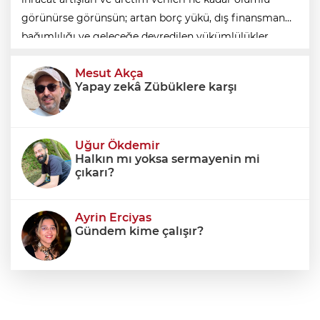
görünürse görünsün; artan borç yükü, dış finansman
bağımlılığı ve geleceğe devredilen yükümlülükler
dikkate alınmadığında ortaya eksik
Mesut Akça
Yapay zekâ Zübüklere karşı
Uğur Ökdemir
Halkın mı yoksa sermayenin mi
çıkarı?
Ayrin Erciyas
Gündem kime çalışır?
Sıraç Erbek
Savaşların gölgesinde engellilik,
doğa ve kaybedilen gelecek