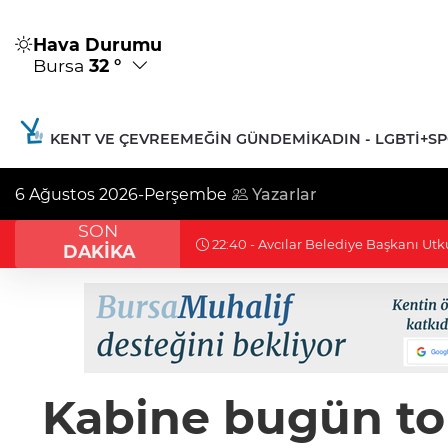
Hava Durumu
Bursa
32 °
KENT VE ÇEVRE
EMEĞIN GÜNDEMI
KADIN - LGBTİ+
S
6 Ağustos 2026-Perşembe
Yazarlar
SON
22:36 - Uludağ’da çıkan orman yang
DAKİKA
Kabine bugün to