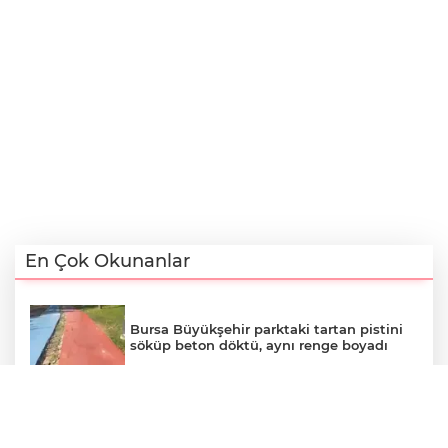
En Çok Okunanlar
Bursa Büyükşehir parktaki tartan pistini
söküp beton döktü, aynı renge boyadı
Osmangazi’de kaldırımlar işgalden
temizlendi