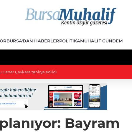
POR
BURSA'DAN HABERLER
POLITIKA
MUHALIF GÜNDEM
ını söndürüldü
planıyor: Bayram