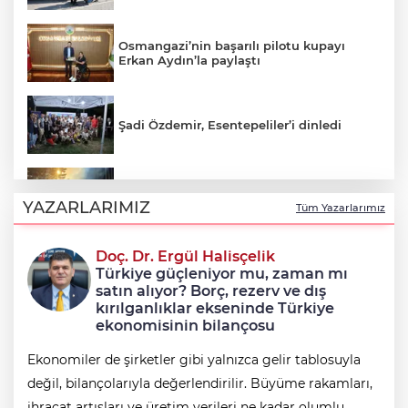
Osmangazi’nin başarılı pilotu kupayı
Erkan Aydın’la paylaştı
Şadi Özdemir, Esentepeliler’i dinledi
Uludağ’da çıkan orman yangını
söndürüldü
YAZARLARIMIZ
Tüm Yazarlarımız
Doç. Dr. Ergül Halisçelik
Avcılar Belediye Başkanı Utku Caner
Türkiye güçleniyor mu, zaman mı
Çaykara tahliye edildi
satın alıyor? Borç, rezerv ve dış
kırılganlıklar ekseninde Türkiye
ekonomisinin bilançosu
Ekonomiler de şirketler gibi yalnızca gelir tablosuyla
değil, bilançolarıyla değerlendirilir. Büyüme rakamları,
ihracat artışları ve üretim verileri ne kadar olumlu