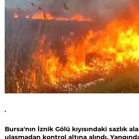
Bursa'nın İznik Gölü kıyısındaki sazlık al
ulaşmadan kontrol altına alındı. Yangında