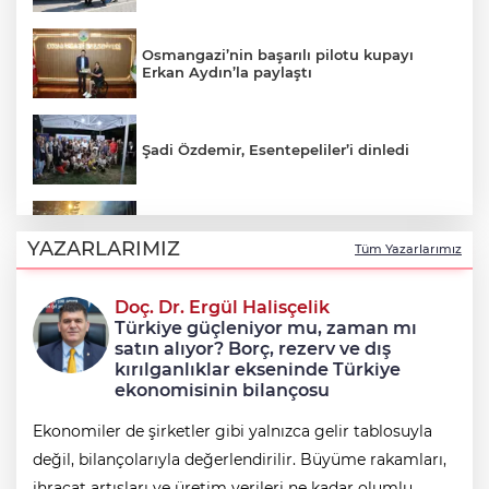
Osmangazi’nin başarılı pilotu kupayı
Erkan Aydın’la paylaştı
Şadi Özdemir, Esentepeliler’i dinledi
Uludağ’da çıkan orman yangını
söndürüldü
YAZARLARIMIZ
Tüm Yazarlarımız
Doç. Dr. Ergül Halisçelik
Avcılar Belediye Başkanı Utku Caner
Türkiye güçleniyor mu, zaman mı
Çaykara tahliye edildi
satın alıyor? Borç, rezerv ve dış
kırılganlıklar ekseninde Türkiye
ekonomisinin bilançosu
Ekonomiler de şirketler gibi yalnızca gelir tablosuyla
değil, bilançolarıyla değerlendirilir. Büyüme rakamları,
ihracat artışları ve üretim verileri ne kadar olumlu