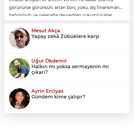
görünürse görünsün; artan borç yükü, dış finansman
bağımlılığı ve geleceğe devredilen yükümlülükler
dikkate alınmadığında ortaya eksik
Mesut Akça
Yapay zekâ Zübüklere karşı
Uğur Ökdemir
Halkın mı yoksa sermayenin mi
çıkarı?
Ayrin Erciyas
Gündem kime çalışır?
Sıraç Erbek
Savaşların gölgesinde engellilik,
doğa ve kaybedilen gelecek