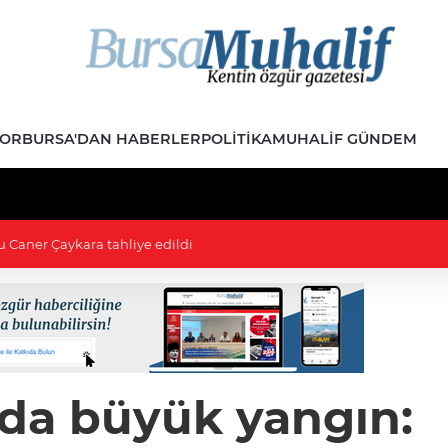
POR
BURSA'DAN HABERLER
POLITIKA
MUHALIF GÜNDEM
22:
nda büyük yangın: