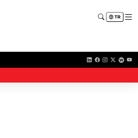
TR
36 - Uludağ’da çıkan orman yangını söndürüldü