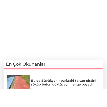
En Çok Okunanlar
Bursa Büyükşehir parktaki tartan pistini
söküp beton döktü, aynı renge boyadı
Osmangazi’de kaldırımlar işgalden
temizlendi