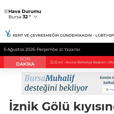
Hava Durumu
Bursa
32 °
KENT VE ÇEVRE
EMEĞIN GÜNDEMI
KADIN - LGBTİ+
S
6 Ağustos 2026-Perşembe
Yazarlar
SON
 Caner Çaykara tahliye edildi
DAKİKA
İznik Gölü kıyısı