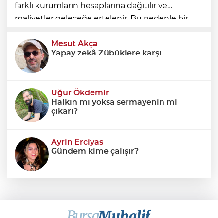
farklı kurumların hesaplarına dağıtılır ve
maliyetler geleceğe ertelenir. Bu nedenle bir
ülkenin mali durumunu değerlendirirken
yalnızca bütçe açığına veya resmi borç stok
Mesut Akça
Yapay zekâ Zübüklere karşı
Uğur Ökdemir
Halkın mı yoksa sermayenin mi
çıkarı?
Ayrin Erciyas
Gündem kime çalışır?
Sıraç Erbek
Savaşların gölgesinde engellilik,
doğa ve kaybedilen gelecek