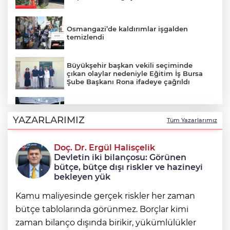
Osmangazi’de kaldırımlar işgalden
temizlendi
Büyükşehir başkan vekili seçiminde
çıkan olaylar nedeniyle Eğitim İş Bursa
Şube Başkanı Rona ifadeye çağrıldı
Şadi Özdemir, Esentepeliler’i dinledi
YAZARLARIMIZ
Tüm Yazarlarımız
Doç. Dr. Ergül Halisçelik
Nilüfer’de kaldırımlar temizlendi
Devletin iki bilançosu: Görünen
bütçe, bütçe dışı riskler ve hazineyi
bekleyen yük
Kamu maliyesinde gerçek riskler her zaman
bütçe tablolarında görünmez. Borçlar kimi
zaman bilanço dışında birikir, yükümlülükler