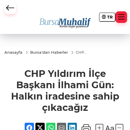
TR
ursa Büyükşehir Darbesi
Anasayfa
Bursa'dan Haberler
CHP
Yıldırım
İlçe
Başkanı
CHP Yıldırım İlçe
İlhami
Gün:
Halkın
Başkanı İlhami Gün:
iradesine
sahip
Halkın iradesine sahip
çıkacağız
çıkacağız