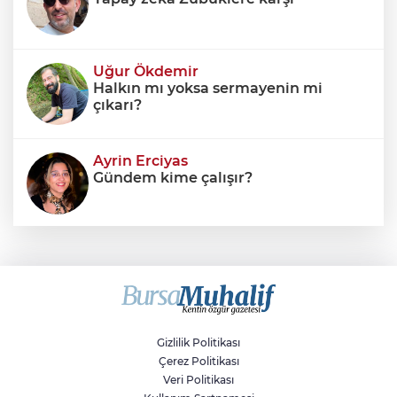
Uğur Ökdemir
Halkın mı yoksa sermayenin mi
çıkarı?
Ayrin Erciyas
Gündem kime çalışır?
Sıraç Erbek
Savaşların gölgesinde engellilik,
doğa ve kaybedilen gelecek
Gizlilik Politikası
Çerez Politikası
Veri Politikası