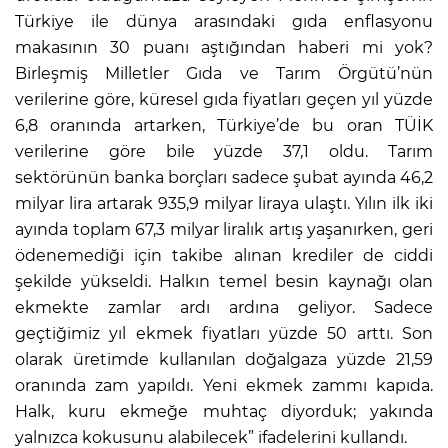
Türkiye ile dünya arasındaki gıda enflasyonu
makasının 30 puanı aştığından haberi mi yok?
Birleşmiş Milletler Gıda ve Tarım Örgütü’nün
verilerine göre, küresel gıda fiyatları geçen yıl yüzde
6,8 oranında artarken, Türkiye’de bu oran TÜİK
verilerine göre bile yüzde 37,1 oldu. Tarım
sektörünün banka borçları sadece şubat ayında 46,2
milyar lira artarak 935,9 milyar liraya ulaştı. Yılın ilk iki
ayında toplam 67,3 milyar liralık artış yaşanırken, geri
ödenemediği için takibe alınan krediler de ciddi
şekilde yükseldi. Halkın temel besin kaynağı olan
ekmekte zamlar ardı ardına geliyor. Sadece
geçtiğimiz yıl ekmek fiyatları yüzde 50 arttı. Son
olarak üretimde kullanılan doğalgaza yüzde 21,59
oranında zam yapıldı. Yeni ekmek zammı kapıda.
Halk, kuru ekmeğe muhtaç diyorduk; yakında
yalnızca kokusunu alabilecek” ifadelerini kullandı.