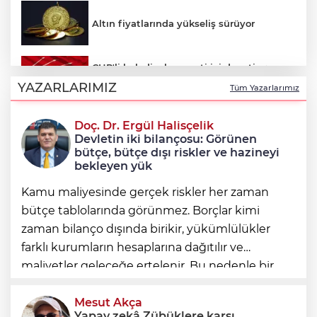
Altın fiyatlarında yükseliş sürüyor
CHP'li belediyelere parti içi denetim:
Hakkında soruşturma olmayanlar da
YAZARLARIMIZ
Tüm Yazarlarımız
incelenecek
Doç. Dr. Ergül Halisçelik
Erkan Aydın Osmangazi’nin nabzını
Devletin iki bilançosu: Görünen
sahada tuttu
bütçe, bütçe dışı riskler ve hazineyi
bekleyen yük
Kamu maliyesinde gerçek riskler her zaman
bütçe tablolarında görünmez. Borçlar kimi
zaman bilanço dışında birikir, yükümlülükler
farklı kurumların hesaplarına dağıtılır ve
maliyetler geleceğe ertelenir. Bu nedenle bir
ülkenin mali durumunu değerlendirirken
yalnızca bütçe açığına veya resmi borç stok
Mesut Akça
Yapay zekâ Zübüklere karşı