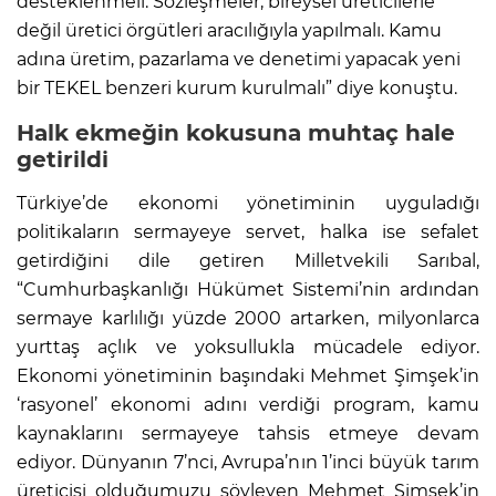
desteklenmeli. Sözleşmeler, bireysel üreticilerle
değil üretici örgütleri aracılığıyla yapılmalı. Kamu
adına üretim, pazarlama ve denetimi yapacak yeni
bir TEKEL benzeri kurum kurulmalı” diye konuştu.
Halk ekmeğin kokusuna muhtaç hale
getirildi
Türkiye’de ekonomi yönetiminin uyguladığı
politikaların sermayeye servet, halka ise sefalet
getirdiğini dile getiren Milletvekili Sarıbal,
“Cumhurbaşkanlığı Hükümet Sistemi’nin ardından
sermaye karlılığı yüzde 2000 artarken, milyonlarca
yurttaş açlık ve yoksullukla mücadele ediyor.
Ekonomi yönetiminin başındaki Mehmet Şimşek’in
‘rasyonel’ ekonomi adını verdiği program, kamu
kaynaklarını sermayeye tahsis etmeye devam
ediyor. Dünyanın 7’nci, Avrupa’nın 1’inci büyük tarım
üreticisi olduğumuzu söyleyen Mehmet Şimşek’in