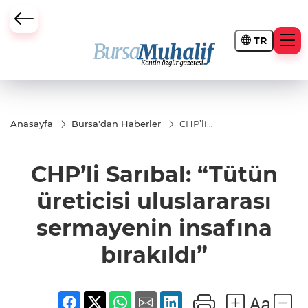
TR
ursa Büyükşehir Darbesi
Anasayfa
Bursa'dan Haberler
CHP’li
Sarıbal:
“Tütün
üreticisi
CHP’li Sarıbal: “Tütün
uluslararası
sermayenin
insafına
üreticisi uluslararası
bırakıldı”
sermayenin insafına
bırakıldı”