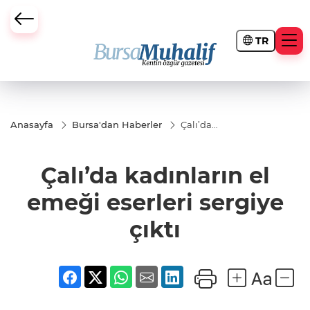
TR
ursa Büyükşehir Darbesi
Anasayfa
Bursa'dan Haberler
Çalı’da
kadınların
el emeği
eserleri
Çalı’da kadınların el
sergiye
çıktı
emeği eserleri sergiye
çıktı