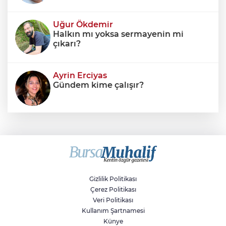
Uğur Ökdemir
Halkın mı yoksa sermayenin mi
çıkarı?
Ayrin Erciyas
Gündem kime çalışır?
Sıraç Erbek
Savaşların gölgesinde engellilik,
doğa ve kaybedilen gelecek
Gizlilik Politikası
Çerez Politikası
Veri Politikası
Kullanım Şartnamesi
Künye