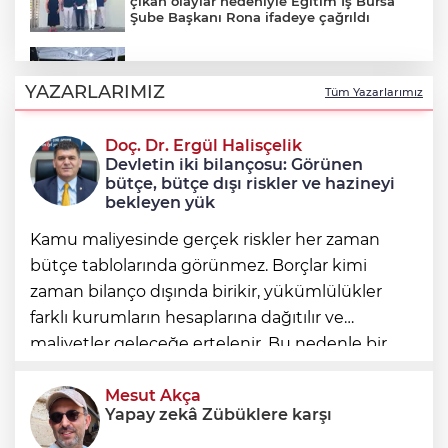
çıkan olaylar nedeniyle Eğitim İş Bursa
Şube Başkanı Rona ifadeye çağrıldı
Şadi Özdemir, Esentepeliler’i dinledi
YAZARLARIMIZ
Tüm Yazarlarımız
Doç. Dr. Ergül Halisçelik
Nilüfer’de kaldırımlar temizlendi
Devletin iki bilançosu: Görünen
bütçe, bütçe dışı riskler ve hazineyi
bekleyen yük
Kamu maliyesinde gerçek riskler her zaman
bütçe tablolarında görünmez. Borçlar kimi
zaman bilanço dışında birikir, yükümlülükler
farklı kurumların hesaplarına dağıtılır ve
maliyetler geleceğe ertelenir. Bu nedenle bir
ülkenin mali durumunu değerlendirirken
yalnızca bütçe açığına veya resmi borç stok
Mesut Akça
Yapay zekâ Zübüklere karşı