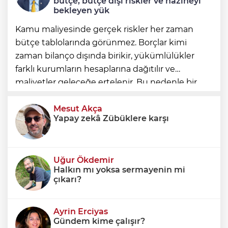
bütçe, bütçe dışı riskler ve hazineyi
bekleyen yük
Kamu maliyesinde gerçek riskler her zaman
bütçe tablolarında görünmez. Borçlar kimi
zaman bilanço dışında birikir, yükümlülükler
farklı kurumların hesaplarına dağıtılır ve
maliyetler geleceğe ertelenir. Bu nedenle bir
ülkenin mali durumunu değerlendirirken
yalnızca bütçe açığına veya resmi borç stok
Mesut Akça
Yapay zekâ Zübüklere karşı
Uğur Ökdemir
Halkın mı yoksa sermayenin mi
çıkarı?
Ayrin Erciyas
Gündem kime çalışır?