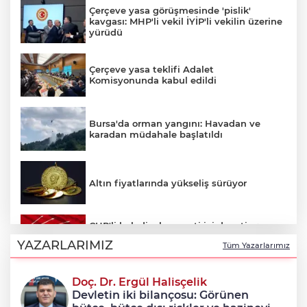
Çerçeve yasa görüşmesinde 'pislik'
kavgası: MHP'li vekil İYİP'li vekilin üzerine
yürüdü
Çerçeve yasa teklifi Adalet
Komisyonunda kabul edildi
Bursa'da orman yangını: Havadan ve
karadan müdahale başlatıldı
Altın fiyatlarında yükseliş sürüyor
CHP'li belediyelere parti içi denetim:
Hakkında soruşturma olmayanlar da
YAZARLARIMIZ
Tüm Yazarlarımız
incelenecek
Doç. Dr. Ergül Halisçelik
Erkan Aydın Osmangazi’nin nabzını
Devletin iki bilançosu: Görünen
sahada tuttu