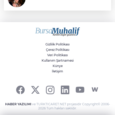
Sıraç Erbek
Savaşların gölgesinde engellilik,
doğa ve kaybedilen gelecek
Gizlilik Politikası
Çerez Politikası
Veri Politikası
Kullanım Şartnamesi
Künye
İletişim
HABER YAZILIMI
ve TURKTICARET.NET projesidir Copyright© 2006-
2026 Tüm hakları saklıdır.