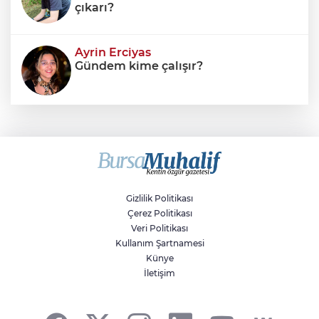
çıkarı?
Ayrin Erciyas
Gündem kime çalışır?
Sıraç Erbek
Savaşların gölgesinde engellilik,
doğa ve kaybedilen gelecek
Gizlilik Politikası
Çerez Politikası
Veri Politikası
Kullanım Şartnamesi
Künye
İletişim