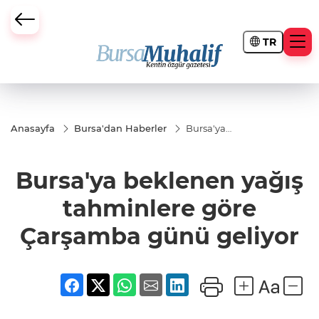
TR
ursa Büyükşehir Darbesi
Anasayfa
Bursa'dan Haberler
Bursa'ya
beklenen
yağış
tahminlere
Bursa'ya beklenen yağış
göre
Çarşamba
günü
tahminlere göre
geliyor
Çarşamba günü geliyor