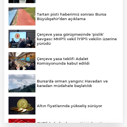
Tartan pisti haberimiz sonrası Bursa
Büyükşehir’den açıklama
Çerçeve yasa görüşmesinde 'pislik'
kavgası: MHP'li vekil İYİP'li vekilin üzerine
yürüdü
Çerçeve yasa teklifi Adalet
Komisyonunda kabul edildi
Bursa'da orman yangını: Havadan ve
karadan müdahale başlatıldı
Altın fiyatlarında yükseliş sürüyor
CHP'li belediyelere parti içi denetim: