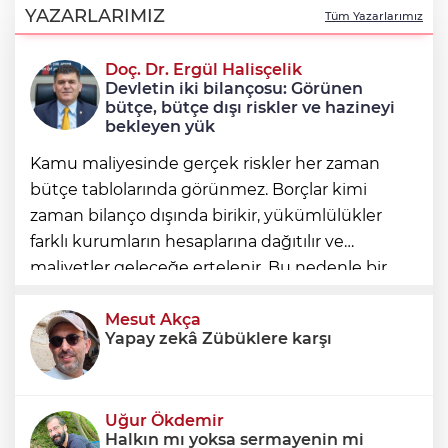
Hakkında soruşturma olmayanlar da
YAZARLARIMIZ
Tüm Yazarlarımız
incelenecek
Doç. Dr. Ergül Halisçelik
Erkan Aydın Osmangazi’nin nabzını
Devletin iki bilançosu: Görünen
sahada tuttu
bütçe, bütçe dışı riskler ve hazineyi
bekleyen yük
Kamu maliyesinde gerçek riskler her zaman
bütçe tablolarında görünmez. Borçlar kimi
zaman bilanço dışında birikir, yükümlülükler
farklı kurumların hesaplarına dağıtılır ve
maliyetler geleceğe ertelenir. Bu nedenle bir
ülkenin mali durumunu değerlendirirken
yalnızca bütçe açığına veya resmi borç stok
Mesut Akça
Yapay zekâ Zübüklere karşı
Uğur Ökdemir
Halkın mı yoksa sermayenin mi