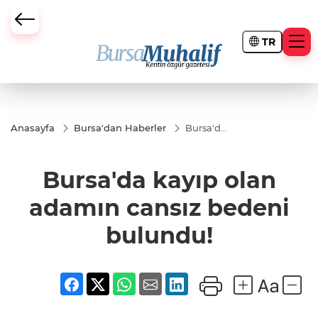
TR
ursa Büyükşehir Darbesi
Anasayfa
Bursa'dan Haberler
Bursa'da
kayıp
olan
adamın
Bursa'da kayıp olan
cansız
bedeni
bulundu!
adamın cansız bedeni
bulundu!