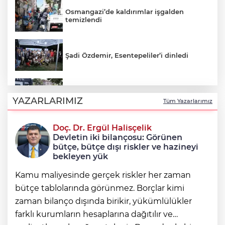
Osmangazi’de kaldırımlar işgalden
temizlendi
Şadi Özdemir, Esentepeliler’i dinledi
Nilüfer’de kaldırımlar temizlendi
YAZARLARIMIZ
Tüm Yazarlarımız
Doç. Dr. Ergül Halisçelik
Avcılar Belediye Başkanı Utku Caner
Devletin iki bilançosu: Görünen
Çaykara tahliye edildi
bütçe, bütçe dışı riskler ve hazineyi
bekleyen yük
Kamu maliyesinde gerçek riskler her zaman
bütçe tablolarında görünmez. Borçlar kimi
zaman bilanço dışında birikir, yükümlülükler
farklı kurumların hesaplarına dağıtılır ve