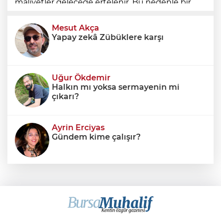
maliyetler geleceğe ertelenir. Bu nedenle bir
ülkenin mali durumunu değerlendirirken
yalnızca bütçe açığına veya resmi borç stok
Mesut Akça
Yapay zekâ Zübüklere karşı
Uğur Ökdemir
Halkın mı yoksa sermayenin mi
çıkarı?
Ayrin Erciyas
Gündem kime çalışır?
Sıraç Erbek
Savaşların gölgesinde engellilik,
doğa ve kaybedilen gelecek