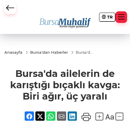
TR
ursa Büyükşehir Darbesi
Anasayfa
Bursa'dan Haberler
Bursa'da
ailelerin
de
karıştığı
Bursa'da ailelerin de
bıçaklı
kavga:
Biri ağır,
karıştığı bıçaklı kavga:
üç yaralı
Biri ağır, üç yaralı