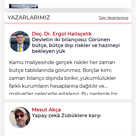
Şadi Özdemir, Esentepeliler’i dinledi
YAZARLARIMIZ
Tüm Yazarlarımız
Doç. Dr. Ergül Halisçelik
Nilüfer’de kaldırımlar temizlendi
Devletin iki bilançosu: Görünen
bütçe, bütçe dışı riskler ve hazineyi
bekleyen yük
Kamu maliyesinde gerçek riskler her zaman
bütçe tablolarında görünmez. Borçlar kimi
zaman bilanço dışında birikir, yükümlülükler
farklı kurumların hesaplarına dağıtılır ve
maliyetler geleceğe ertelenir. Bu nedenle bir
ülkenin mali durumunu değerlendirirken
yalnızca bütçe açığına veya resmi borç stok
Mesut Akça
Yapay zekâ Zübüklere karşı