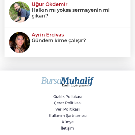
Uğur Ökdemir
Halkın mı yoksa sermayenin mi
çıkarı?
Ayrin Erciyas
Gündem kime çalışır?
Sıraç Erbek
Savaşların gölgesinde engellilik,
doğa ve kaybedilen gelecek
Gizlilik Politikası
Çerez Politikası
Veri Politikası
Kullanım Şartnamesi
Künye
İletişim