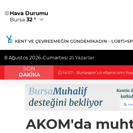
Hava Durumu
Bursa
32 °
KENT VE ÇEVRE
EMEĞIN GÜNDEMI
KADIN - LGBTİ+
S
8 Ağustos 2026-Cumartesi
Yazarlar
SON
12:45 - Çerçeve yasa görüşmesinde 'pis
DAKİKA
AKOM'da muhtarl