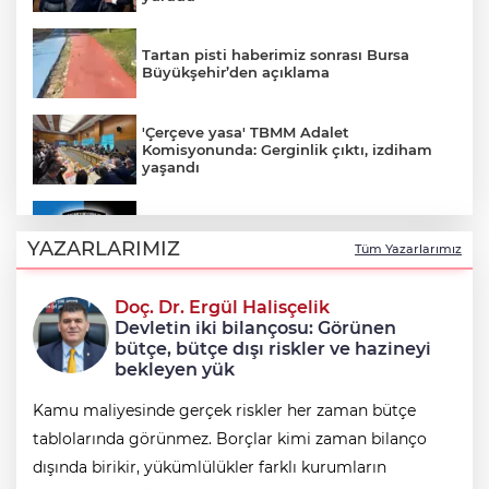
Tartan pisti haberimiz sonrası Bursa
Büyükşehir’den açıklama
'Çerçeve yasa' TBMM Adalet
Komisyonunda: Gerginlik çıktı, izdiham
yaşandı
Karacabey Belediyespor 5 futbolcuyla
sözleşme imzaladı
YAZARLARIMIZ
Tüm Yazarlarımız
Doç. Dr. Ergül Halisçelik
Çerçeve yasa teklifi Adalet
Devletin iki bilançosu: Görünen
Komisyonunda kabul edildi
bütçe, bütçe dışı riskler ve hazineyi
bekleyen yük
Kamu maliyesinde gerçek riskler her zaman bütçe
tablolarında görünmez. Borçlar kimi zaman bilanço
dışında birikir, yükümlülükler farklı kurumların