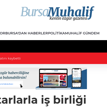
POR
BURSA'DAN HABERLER
POLITIKA
MUHALIF GÜNDEM
lik' kavgası: MHP'li vekil İYİP'li vekilin üzerine yürüdü
arla iş birliği