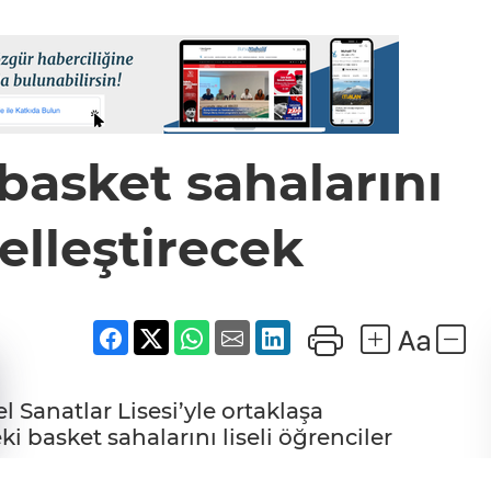
asket sahalarını
zelleştirecek
Sanatlar Lisesi’yle ortaklaşa
i basket sahalarını liseli öğrenciler