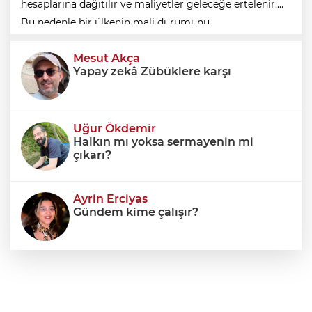
hesaplarına dağıtılır ve maliyetler geleceğe ertelenir.
Bu nedenle bir ülkenin mali durumunu
değerlendirirken yalnızca bütçe açığına veya resmi
Mesut Akça
borç stok
Yapay zekâ Zübüklere karşı
Uğur Ökdemir
Halkın mı yoksa sermayenin mi
çıkarı?
Ayrin Erciyas
Gündem kime çalışır?
Sıraç Erbek
Savaşların gölgesinde engellilik,
doğa ve kaybedilen gelecek