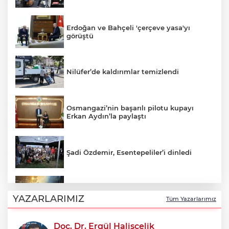
Erdoğan ve Bahçeli 'çerçeve yasa'yı
görüştü
Nilüfer’de kaldırımlar temizlendi
Osmangazi’nin başarılı pilotu kupayı
Erkan Aydın’la paylaştı
Şadi Özdemir, Esentepeliler’i dinledi
Uludağ’da çıkan orman yangını
söndürüldü
YAZARLARIMIZ
Tüm Yazarlarımız
Doç. Dr. Ergül Halisçelik
Avcılar Belediye Başkanı Utku Caner