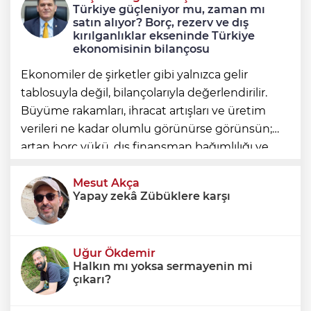
Türkiye güçleniyor mu, zaman mı
Çaykara tahliye edildi
satın alıyor? Borç, rezerv ve dış
kırılganlıklar ekseninde Türkiye
ekonomisinin bilançosu
Ekonomiler de şirketler gibi yalnızca gelir
tablosuyla değil, bilançolarıyla değerlendirilir.
Büyüme rakamları, ihracat artışları ve üretim
verileri ne kadar olumlu görünürse görünsün;
artan borç yükü, dış finansman bağımlılığı ve
geleceğe devredilen yükümlülükler dikkate
alınmadığında ortaya eksik
Mesut Akça
Yapay zekâ Zübüklere karşı
Uğur Ökdemir
Halkın mı yoksa sermayenin mi
çıkarı?