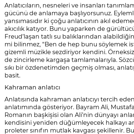
Anlatıcıların, nesneleri ve insanları tanım
gücünü de anlamaya başlıyorsunuz. Eylemler
yansımasıdır ki çoğu anlatıcının akıl edemed
akıcılık katıyor. Bunu yaparken de gürültücü
Freud’laşan tatlı su balıklarından alabildi
mi bilinmez, “Ben de hep bunu söylemek iste
gizemli müzikle sezdiriyor kendini. Örneksiz
de zincirleme kargaşa tamlamalarıyla. Sözcük
sıkı bir özdenetimden geçmiş olması, anlatıy
basit.
Kahraman anlatıcı
Anlatısında kahraman anlatıcıyı tercih eden
anlatımında gösteriyor. Bayram Ali, Mustafa
Romanın başkişisi olan Ali’nin dünyayı anl
kendisini yeniden düğümleyecek halkayı ar
proleter sınıfın mutlak kavgası şekillenir.