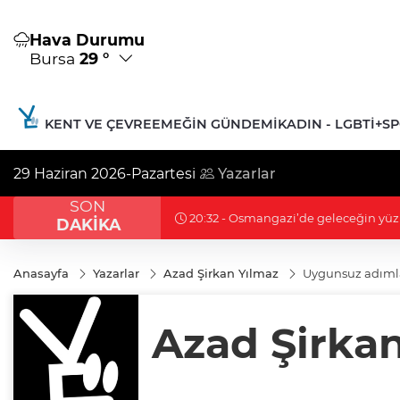
Hava Durumu
Bursa
29 °
KENT VE ÇEVRE
EMEĞIN GÜNDEMI
KADIN - LGBTİ+
S
29 Haziran 2026-Pazartesi
Yazarlar
SON
20:26 - Nilüfer’de Kent Rehberi ve
DAKİKA
Anasayfa
Yazarlar
Azad Şirkan Yılmaz
Uygunsuz adıml
Azad Şirka