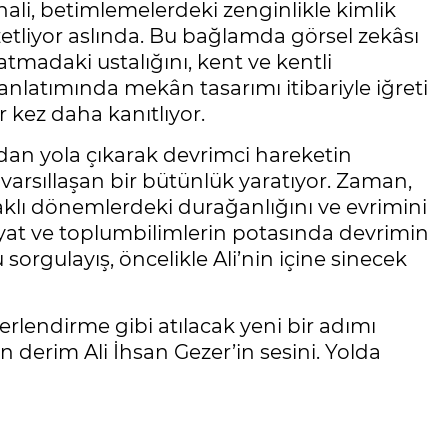
li, betimlemelerdeki zenginlikle kimlik
özetliyor aslında. Bu bağlamda görsel zekâsı
ratmadaki ustalığını, kent ve kentli
anlatımında mekân tasarımı itibariyle iğreti
 kez daha kanıtlıyor.
dan yola çıkarak devrimci hareketin
varsıllaşan bir bütünlük yaratıyor. Zaman,
faklı dönemlerdeki durağanlığını ve evrimini
yat ve toplumbilimlerin potasında devrimin
sorgulayış, öncelikle Ali’nin içine sinecek
erlendirme gibi atılacak yeni bir adımı
in derim Ali İhsan Gezer’in sesini. Yolda