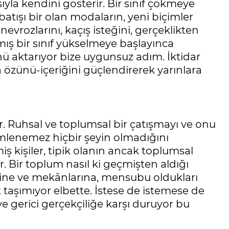
la kendini gösterir. Bir sınıf çökmeye
tışı bir olan modaların, yeni biçimler
evrozlarını, kaçış isteğini, gerçeklikten
lmış bir sınıf yükselmeye başlayınca
ünü aktarıyor bize uygunsuz adım. İktidar
 özünü-içeriğini güçlendirerek yarınlara
yor. Ruhsal ve toplumsal bir çatışmayı ve onu
mlenemez hiçbir şeyin olmadığını
miş kişiler, tipik olanın ancak toplumsal
or. Bir toplum nasıl ki geçmişten aldığı
lerine ve mekânlarına, mensubu oldukları
 taşımıyor elbette. İstese de istemese de
ve gerici gerçekçiliğe karşı duruyor bu