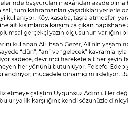
melerinde başvurulan mekândan azade olma ha
 misali, tüm kahramanları yaşadıkları yerlerle 
iyi kullanıyor. Köy, kasaba, taşra atmosferi ya
rine ait kısımlarda karşımıza çıkan hapishane 
lumsal gerçekçi yazın olgusunun varlığını bir
ını kullanan Ali İhsan Gezer, Ali’nin yaşamın
ayede “dün”, “an” ve “gelecek” kavramlarıyla 
iyor sadece, devrimci harekete ait her şeyin 
meyen her yönünü bütünlüyor. Felsefe, Edebi
pılandırıyor, mücadele dinamiğini irdeliyor. Bu 
analiz etmeye çalıştım Uygunsuz Adım’ı. Her değ
bulur ya ilk karşılığını; kendi sözünüzle dinley