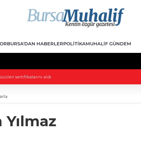
POR
BURSA'DAN HABERLER
POLITIKA
MUHALIF GÜNDEM
 İmar Durumu Sorgulama yenilendi
arla
n Yılmaz