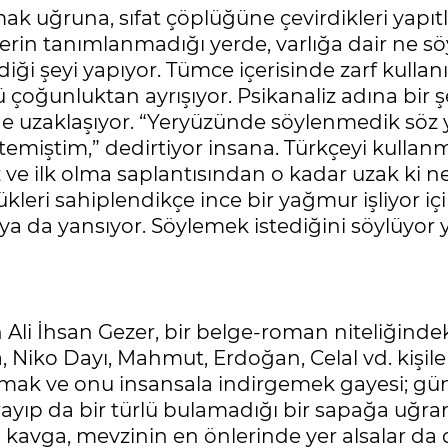
lamak uğruna, sıfat çöplüğüne çevirdikleri ya
in tanımlanmadığı yerde, varlığa dair ne söyl
iği şeyi yapıyor. Tümce içerisinde zarf kullan
 çoğunluktan ayrışıyor. Psikanaliz adına bir ş
ğine uzaklaşıyor. “Yeryüzünde söylenmedik söz
miştim,” dedirtiyor insana. Türkçeyi kullanma
 ve ilk olma saplantısından o kadar uzak ki ne
leri sahiplendikçe ince bir yağmur işliyor iç
a da yansıyor. Söylemek istediğini söylüyor ya
 Ali İhsan Gezer, bir belge-roman niteliğinde
, Niko Dayı, Mahmut, Erdoğan, Celal vd. kişil
amak ve onu insansala indirgemek gayesi; gün
ayıp da bir türlü bulamadığı bir sapağa uğr
 Bu kavga, mevzinin en önlerinde yer alsalar 