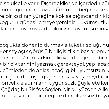
 soluk alıp verir. Dışardakiler de içerdedir çü
narında göğeren hüzün, Özgür bebeğin ürkek 
Ve bir kadının yüreğine kök saldığındandır k
ı doğurur güneşi içmeye yeminle… Uyumsuzluk
nlar birer uyumsuz değildir zira; uygunsuz i
p boşlukta dönenip durmakla tüketir soluğunu
 şey açık görüşlü bir ilgisizlikle başlar onun
. Camus’nun farkındalığıyla dile getirilebilir 
biricik tarihini yazmak gerekseydi, yapılacak
 Bu cümleden de anlaşılacağı gibi uyumsuzun
kendi içine dönüşü, güçlenerek savaş meydanı
, öncelikle adımların uygunsuzluğuyla ete ke
ır. Çağdaş bir Sisifos Söyleni’dir bu yüzden Al
n nasıl yaratılabileceğine dair ölümsüz bir ya