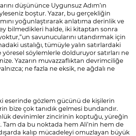
pıtlarını düşününce Uygunsuz Adım’ın
eseniz boştur. Yazar, bu gerçekliğin
ımını yoğunlaştırarak anlatıma derinlik ve
ey bilmedikleri halde, iki kitaptan sonra
 yoktur,”un savunucularını utandırmak için
daki ustalığı, tümüyle yalın satırlardaki
 yöresel söylemlerle dolduruyor satırları ne
inize. Yazarın muvazzaflıktan devrimciliğe
lnızca; ne fazla ne eksik, ne ağdalı ne
ki eserinde gözlem gücünü de kişilerin
erin bize çok tanıdık gelmesi bundandır.
lük devinimler zincirinin koptuğu, yüreğin
ar. Tam da bu noktada hem Ali’nin hem de
da dışarda kalıp mücadeleyi omuzlayan büyük