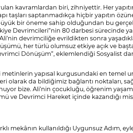
lan kavramlardan biri, zihniyettir. Her yapıtın
pı taşları saptanmadıkça hiçbir yapıtın özün
 büyük bir öneme sahip olduğundan bu gerçek
e Devrimcileri”nin 80 darbesi sürecinde yaşad
li’nin devrimciliğe evrildikten sonra yaşadıkl
şümü, her türlü olumsuz etkiye açık ve baştan
 “Devrimci Dönüşüm”, eklemlendiği Sosyalist da
metinlerin yapısal kurgusundaki en temel un
olarak da bildiğimiz bağlantı noktaları, sağlı
uyor bize. Ali’nin çocukluğu, öğrenim yaşamı 
 ve Devrimci Hareket içinde kazandığı misyon
klı mekânın kullanıldığı Uygunsuz Adım, eyle