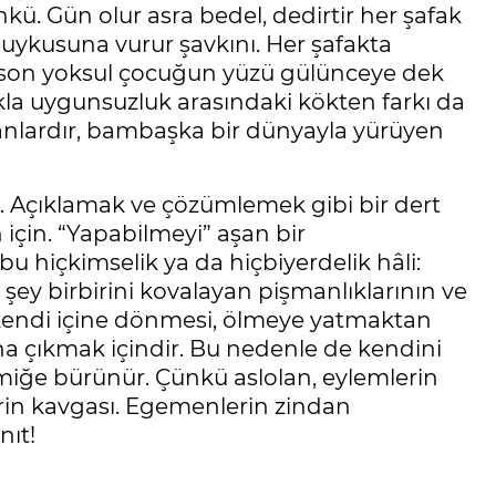
nkü. Gün olur asra bedel, dedirtir her şafak
uykusuna vurur şavkını. Her şafakta
i son yoksul çocuğun yüzü gülünceye dek
la uygunsuzluk arasındaki kökten farkı da
nsanlardır, bambaşka bir dünyayla yürüyen
. Açıklamak ve çözümlemek gibi bir dert
 için. “Yapabilmeyi” aşan bir
bu hiçkimselik ya da hiçbiyerdelik hâli:
 şey birbirini kovalayan pişmanlıklarının ve
 kendi içine dönmesi, ölmeye yatmaktan
na çıkmak içindir. Bu nedenle de kendini
miğe bürünür. Çünkü aslolan, eylemlerin
ilerin kavgası. Egemenlerin zindan
nıt!