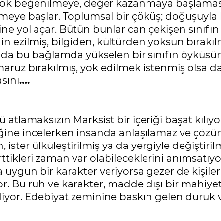
 çok beğenilmeye, değer kazanmaya başlamasıy
eye başlar. Toplumsal bir çöküş; doğuşuyla ba
ne yol açar. Bütün bunlar can çekişen sınıfın n
ğin ezilmiş, bilgiden, kültürden yoksun bırakı
tam da bu bağlamda yükselen bir sınıfın öyküs
ruz bırakılmış, yok edilmek istenmiş olsa da
asını
….
ğü atlamaksızın Marksist bir içeriği başat kılı
ğine incelerken insanda anlaşılamaz ve çözü
, ister ülküleştirilmiş ya da yergiyle değiştiril
irttikleri zaman var olabileceklerini anımsatıy
ına uygun bir karakter veriyorsa gezer de kişi
or. Bu ruh ve karakter, madde dışı bir mahiyet
 ediyor. Edebiyat zeminine baskın gelen duruk 