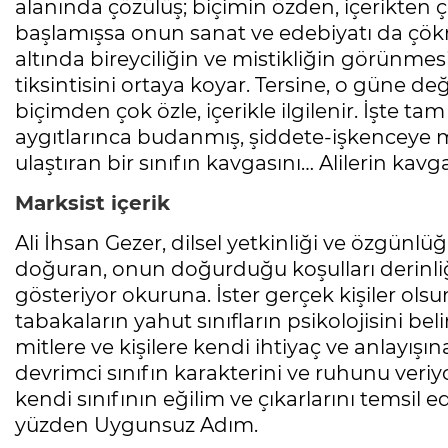
alanında çözülüş; biçimin özden, içerikten
başlamışsa onun sanat ve edebiyatı da çökm
altında bireyciliğin ve mistikliğin görünmesi
tiksintisini ortaya koyar. Tersine, o güne de
biçimden çok özle, içerikle ilgilenir. İşte 
aygıtlarınca budanmış, şiddete-işkenceye ma
ulaştıran bir sınıfın kavgasını… Alilerin kavg
Marksist içerik
Ali İhsan Gezer, dilsel yetkinliği ve özgünlü
doğuran, onun doğurduğu koşulları derinli
gösteriyor okuruna. İster gerçek kişiler olsun
tabakaların yahut sınıfların psikolojisini bel
mitlere ve kişilere kendi ihtiyaç ve anlayış
devrimci sınıfın karakterini ve ruhunu veriy
kendi sınıfının eğilim ve çıkarlarını temsil
yüzden Uygunsuz Adım.