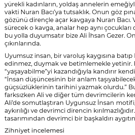
yürekli kadınların, yoldaş annelerin emeğiyle
vakti Nuran Bacı’ya tutsaklık. Onun göz pı
gözünü dirençle açar kavgaya Nuran Bacı. 
sürecek o kavga, analar hep aynı çocuklar
bu yolla duyumsatır bize Ali İhsan Gezer. O
çıkınlarında.
Uyumsuz insan, bir varoluş kaygısına batı
edinmez, duymak ve betimlemekle yetinir. Her
“yaşayabilme”yi kazandığıyla kandırır kendini
“İnsan düşüncesinin bir anlam taşıyabilecek 
güçsüzlüklerinin tarihini yazmak olurdu.”
farksızken Ali ve diğer tüm devrimcilerin 
Ali’de somutlaştıran Uygunsuz İnsan
motifi
aykırılığı ve devrimci direncin kırılmazlığıd
tasarımından devrimci bir başkaldırı aygıtını
Zihniyet incelemesi