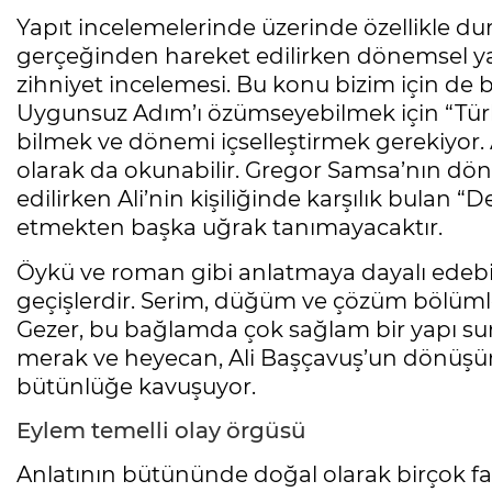
Yapıt incelemelerinde üzerinde özellikle duru
gerçeğinden hareket edilirken dönemsel ya
zihniyet incelemesi. Bu konu bizim için de
Uygunsuz Adım’ı özümseyebilmek için “Türkiy
bilmek ve dönemi içselleştirmek gerekiyor. A
olarak da okunabilir. Gregor Samsa’nın dönü
edilirken Ali’nin kişiliğinde karşılık bulan
etmekten başka uğrak tanımayacaktır.
Öykü ve roman gibi anlatmaya dayalı edebi 
geçişlerdir. Serim, düğüm ve çözüm bölümleri 
Gezer, bu bağlamda çok sağlam bir yapı sun
merak ve heyecan, Ali Başçavuş’un dönüşümü
bütünlüğe kavuşuyor.
Eylem temelli olay örgüsü
Anlatının bütününde doğal olarak birçok far