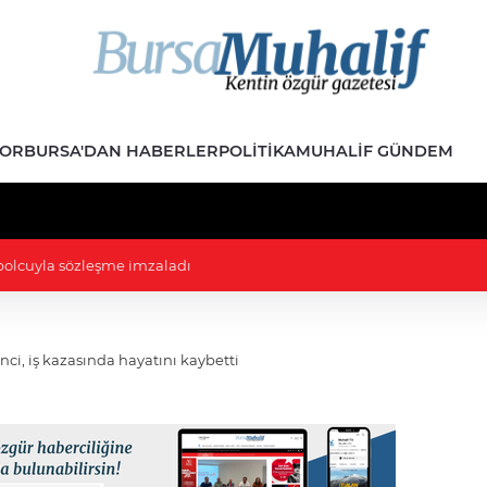
POR
BURSA'DAN HABERLER
POLITIKA
MUHALIF GÜNDEM
ve yasa' TBMM Adalet Komisyonunda: Gerginlik çıktı, izdiham yaşandı
i, iş kazasında hayatını kaybetti