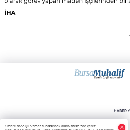
olarak görev yapan maden işçilerinden biris
İHA
HABER Y
Sizlere daha iyi hizmet sunabilmek adına sitemizde çerez