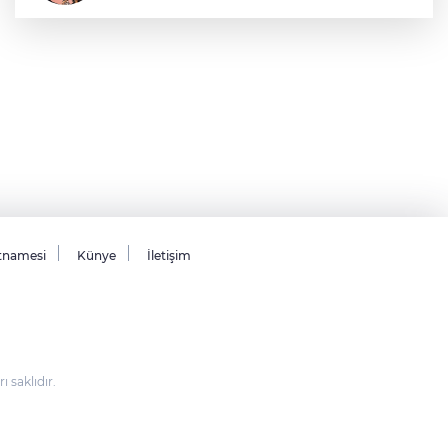
Sıraç Erbek
Savaşların gölgesinde engellilik,
doğa ve kaybedilen gelecek
tnamesi
Künye
İletişim
saklıdır.