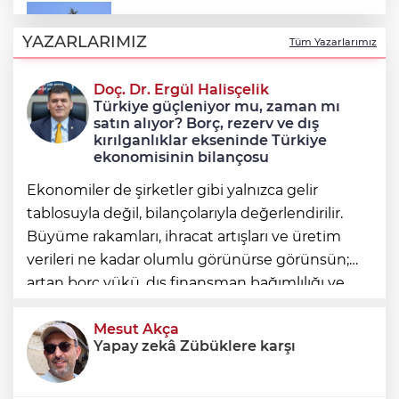
Osmangazi’de yeşil alanlar titizlikle
korunuyor
YAZARLARIMIZ
Tüm Yazarlarımız
Doç. Dr. Ergül Halisçelik
Kızamık olguları 4 kat arttı: Sağlık
Türkiye güçleniyor mu, zaman mı
Bakanlığı ne yapıyor?
satın alıyor? Borç, rezerv ve dış
kırılganlıklar ekseninde Türkiye
ekonomisinin bilançosu
Ekonomiler de şirketler gibi yalnızca gelir
tablosuyla değil, bilançolarıyla değerlendirilir.
Büyüme rakamları, ihracat artışları ve üretim
verileri ne kadar olumlu görünürse görünsün;
artan borç yükü, dış finansman bağımlılığı ve
geleceğe devredilen yükümlülükler dikkate
alınmadığında ortaya eksik
Mesut Akça
Yapay zekâ Zübüklere karşı