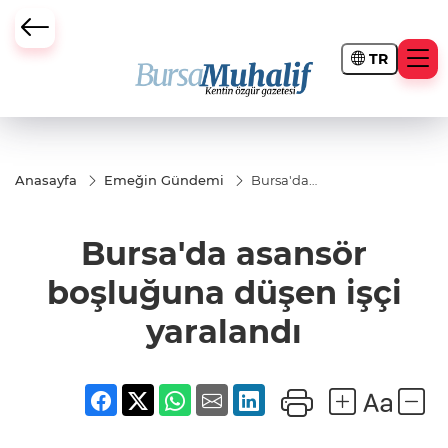
TR
ursa Büyükşehir Darbesi
Anasayfa
Emeğin Gündemi
Bursa'da
asansör
boşluğuna
düşen işçi
Bursa'da asansör
yaralandı
boşluğuna düşen işçi
yaralandı