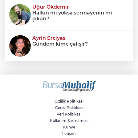
Uğur Ökdemir
Halkın mı yoksa sermayenin mi
çıkarı?
Ayrin Erciyas
Gündem kime çalışır?
Sıraç Erbek
Savaşların gölgesinde engellilik,
doğa ve kaybedilen gelecek
Gizlilik Politikası
Çerez Politikası
Veri Politikası
Kullanım Şartnamesi
Künye
İletişim