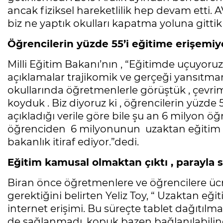
ancak fiziksel hareketlilik hep devam etti.
biz ne yaptık okulları kapatma yoluna gittik
Öğrencilerin yüzde 55’i eğitime erişemiy
Milli Eğitim Bakanı’nın , “Eğitimde uçuyoruz
açıklamalar trajikomik ve gerçeği yansıtma
okullarında öğretmenlerle görüştük , çevrimi
koyduk . Biz diyoruz ki , öğrencilerin yüzde 
açıkladığı verile göre bile şu an 6 milyon ö
öğrenciden 6 milyonunun uzaktan eğitim s
bakanlık itiraf ediyor.”dedi.
Eğitim kamusal olmaktan çıktı , parayla sa
Biran önce öğretmenlere ve öğrencilere ücr
gerektiğini belirten Yeliz Toy, “ Uzaktan eği
internet erişimi. Bu süreçte tablet dağıtılma
de sağlanmadı, kopuk bazen bağlanılabilin