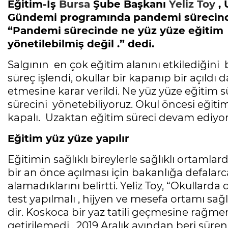
Eğitim-İş
Bursa
Şube Başkanı
Yeliz Toy
, 
Gündemi programında pandemi sürecinde u
“Pandemi sürecinde ne yüz yüze eğitim 
yönetilebilmiş değil .” dedi.
Salgının en çok eğitim alanını etkilediğini be
süreç işlendi, okullar bir kapanıp bir açıl
etmesine karar verildi. Ne yüz yüze eğitim 
sürecini yönetebiliyoruz. Okul öncesi eğit
kapalı. Uzaktan eğitim süreci devam ediyor
Eğitim yüz yüze yapılır
Eğitimin sağlıklı bireylerle sağlıklı ortamlar
bir an önce açılması için bakanlığa defalarc
alamadıklarını belirtti. Yeliz Toy, “Okullarda
test yapılmalı , hijyen ve mesefa ortamı sağ
dir. Koskoca bir yaz tatili geçmesine rağme
getirilemedi . 2019 Aralık ayından beri sür