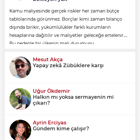
Kamu maliyesinde gerçek riskler her zaman bütçe
tablolarında görünmez. Borçlar kimi zaman bilanço
dışında birikir, yükümlülükler farklı kurumların
hesaplarına dağıtılır ve maliyetler geleceğe ertelenir.
Bu nedenle bir ülkenin mali durumunu
değerlendirirken yalnızca bütçe açığına veya resmi
Mesut Akça
borç stok
Yapay zekâ Zübüklere karşı
Uğur Ökdemir
Halkın mı yoksa sermayenin mi
çıkarı?
Ayrin Erciyas
Gündem kime çalışır?