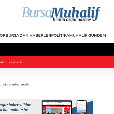
POR
BURSA'DAN HABERLER
POLITIKA
MUHALIF GÜNDEM
pislik' kavgası: MHP'li vekil İYİP'li vekilin üzerine yürüdü
itimi yönetemedik