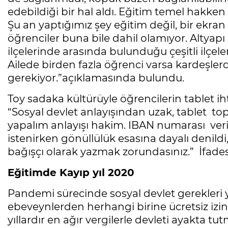
edebildiği bir hal aldı. Eğitim temel hakke
Şu an yaptığımız şey eğitim değil, bir ekran
öğrenciler buna bile dahil olamıyor. Altya
ilçelerinde arasında bulunduğu çeşitli ilçele
Ailede birden fazla öğrenci varsa kardeşler
gerekiyor.”açıklamasında bulundu.
Toy sadaka kültürüyle öğrencilerin tablet iht
“Sosyal devlet anlayışından uzak, tablet to
yapalım anlayışı hakim. IBAN numarası veril
istenirken gönüllülük esasına dayalı denildi
bağışçı olarak yazmak zorundasınız.” İfade
Eğitimde Kayıp yıl 2020
Pandemi sürecinde sosyal devlet gerekleri ye
ebeveynlerden herhangi birine ücretsiz izin 
yıllardır en ağır vergilerle devleti ayakta 