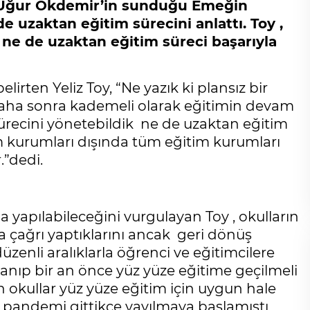
Uğur Ökdemir’in sunduğu Emeğin
zaktan eğitim sürecini anlattı. Toy ,
ne de uzaktan eğitim süreci başarıyla
lirten Yeliz Toy, “Ne yazık ki plansız bir
dı daha sonra kademeli olarak eğitimin devam
sürecini yönetebildik ne de uzaktan eğitim
im kurumları dışında tüm eğitim kurumları
.”dedi.
da yapılabileceğini vurgulayan Toy , okulların
a çağrı yaptıklarını ancak geri dönüş
 düzenli aralıklarla öğrenci ve eğitimcilere
lanıp bir an önce yüz yüze eğitime geçilmeli
n okullar yüz yüze eğitim için uygun hale
en pandemi gittikçe yayılmaya başlamıştı