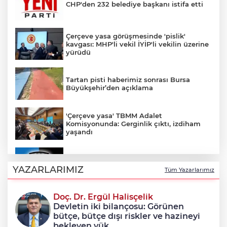
CHP'den 232 belediye başkanı istifa etti
Çerçeve yasa görüşmesinde 'pislik'
kavgası: MHP'li vekil İYİP'li vekilin üzerine
yürüdü
Tartan pisti haberimiz sonrası Bursa
Büyükşehir’den açıklama
'Çerçeve yasa' TBMM Adalet
Komisyonunda: Gerginlik çıktı, izdiham
yaşandı
Karacabey Belediyespor 5 futbolcuyla
sözleşme imzaladı
YAZARLARIMIZ
Tüm Yazarlarımız
Doç. Dr. Ergül Halisçelik
Çerçeve yasa teklifi Adalet
Devletin iki bilançosu: Görünen
Komisyonunda kabul edildi
bütçe, bütçe dışı riskler ve hazineyi
bekleyen yük