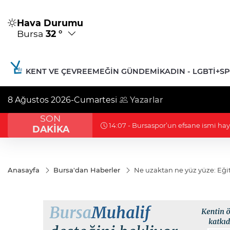
Hava Durumu
Bursa
32 °
KENT VE ÇEVRE
EMEĞIN GÜNDEMI
KADIN - LGBTİ+
S
8 Ağustos 2026-Cumartesi
Yazarlar
SON
12:45 - Çerçeve yasa görüşmesinde '
DAKİKA
Anasayfa
Bursa'dan Haberler
Ne uzaktan ne yüz yüze: Eğ