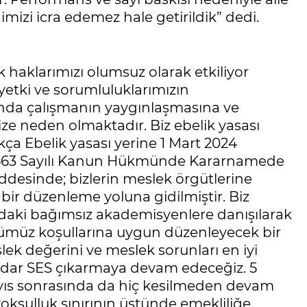
izi icra edemez hale getirildik” dedi.
"
 haklarımızı olumsuz olarak etkiliyor
 yetki ve sorumluluklarımızın
şında çalışmanın yaygınlaşmasına ve
 neden olmaktadır. Biz ebelik yasası
ça Ebelik yasası yerine 1 Mart 2024
 ve 663 Sayılı Kanun Hükmünde Kararnamede
ddesinde; bizlerin meslek örgütlerine
bir düzenleme yoluna gidilmiştir. Biz
ndaki bağımsız akademisyenlere danışılarak
ünümüz koşullarına uygun düzenleyecek bir
slek değerini ve meslek sorunları en iyi
 kadar SES çıkarmaya devam edeceğiz. 5
ayıs sonrasında da hiç kesilmeden devam
oksulluk sınırının üstünde emekliliğe