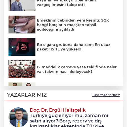
Kayıhan Pala, kuyu tiplerinden
vazgeçilmesini talep etti
Emeklinin cebinden yeni kesinti: SGK
hangi borçların maaştan tahsil
edileceğini açıkladı
Bir sigara grubuna daha zam: En ucuz
paket 115 TL'ye yükseldi
12 maddelik çerçeve yasa teklifinde neler
var, takvim nasıl ilerleyecek?
Çerçeve yasayla Demirtaş ve Yüksekdağ
tahliye olacak mı?
YAZARLARIMIZ
Tüm Yazarlarımız
Doç. Dr. Ergül Halisçelik
12 maddelik 'çerçeve yasa' teklifinin tam
Türkiye güçleniyor mu, zaman mı
metni
satın alıyor? Borç, rezerv ve dış
kırılganlıklar ekseninde Türkiye