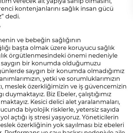
itim verecek alt yapıya sahip olmasını,
renci kontenjanlarını sağlık insan gücü
” dedi.
”
nin ve bebeğin sağlığının
ğlığı başta olmak üzere koruyucu sağlık
lık örgütlenmesindeki önemi nedeniyle
n, saygın bir konumda olduğumuzu
ugünlerde saygın bir konumda olmadığımız
nımlarımızın, yetki ve sorumluklarımızın
ızı, meslek özerkliğimizin ve iş güvencemizin
duymaktayız. Biz Ebeler, çalıştığımız
maktayız. Kesici delici alet yaralanmaları,
cunda biyolojik risklerle, yetersiz sayıda
l açtığı iş stresi yaşıyoruz. Yöneticilerin
eslek özerkliğinin yok sayılması biz ebeleri
Performans ve sayı baskısı nedeniyle aile