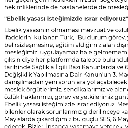
hekimliklerinde de hastanelerde de mesleğim
"Ebelik yasası isteğimizde ısrar ediyoruz
Ebelik yasasının olmaması mevzuat ve özlük
ifadelerini kullanan Türk, “Bu durum görev,
belirsizleşmesine, eğitim aldığımız alan dı
mesleğimizi uygulayamaz hale gelmememize
çıksın diye her platformda talepte bulunduk
tarihinde Sağlıkla İlgili Bazı Kanunlarda
Değişiklik Yapılmasına Dair Kanun’un 3. Ma
danışılmadan yeni sorunlara yol açabilecek 
meslek örgütlerimiz, sendikalarımız ve ala
özlük haklarımızı, görev ve yetkilerimiz g
Ebelik yasası isteğimizde ısrar ediyoruz. Me
bilenler olarak sorunlarımız giderilinceye
Mayıslarda çıkardığımız bu güçlü SES, 6 M
edecek. Bizler; İnsanca yaşamaya yetecek, y