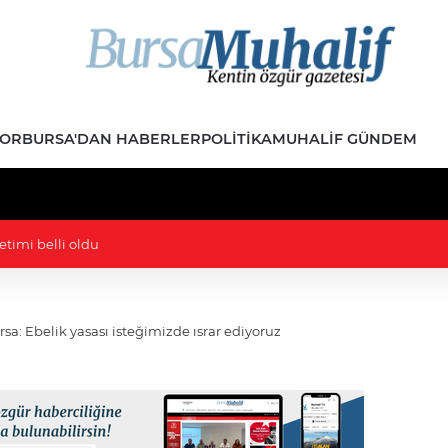
POR
BURSA'DAN HABERLER
POLITIKA
MUHALIF GÜNDEM
: 10 yıl önceki paylaşımları nedeniyle ifade verdi
a: Ebelik yasası isteğimizde ısrar ediyoruz