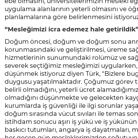
ebe olmasını, üniversitelerimizin mesleki eğ
uygulama alanlarının yeterli olmasını ve öğ
planlamalarına göre belirlenmesini istiyoruz
“Mesleğimizi icra edemez hale getirildik
Doğum öncesi, doğum ve doğum sonu anne
korunmasındaki ve geliştirilmesi, üreme sa
hizmetlerinin sunumundaki rolümüz ve sağ
severek seçtiğimiz mesleğimizi uygularke
düşünmek istiyoruz diyen Türk, “Bizlere b
duygusu yaşatılmaktadır. Çoğumuz görev ta
belirli olmadığını, yeterli ücret alamadığım
olmadığını düşünmekte ve gelecekten kaygı 
kurumlarda iş güvenliği ile ilgi sorunlar yaşa
doğum sırasında vücut sıvıları ile temas sonu
istihdam sonucu aşırı iş yükü ve iş yükünün yo
baskıcı tutumları, angarya iş dayatmaları, m
her geçen gün mesleklerimizden soğutuyor. 