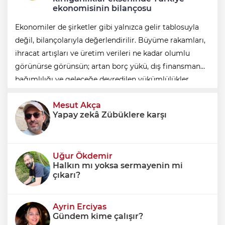
ekonomisinin bilançosu
Ekonomiler de şirketler gibi yalnızca gelir tablosuyla
değil, bilançolarıyla değerlendirilir. Büyüme rakamları,
ihracat artışları ve üretim verileri ne kadar olumlu
görünürse görünsün; artan borç yükü, dış finansman
bağımlılığı ve geleceğe devredilen yükümlülükler
dikkate alınmadığında ortaya eksik
Mesut Akça
Yapay zekâ Zübüklere karşı
Uğur Ökdemir
Halkın mı yoksa sermayenin mi
çıkarı?
Ayrin Erciyas
Gündem kime çalışır?