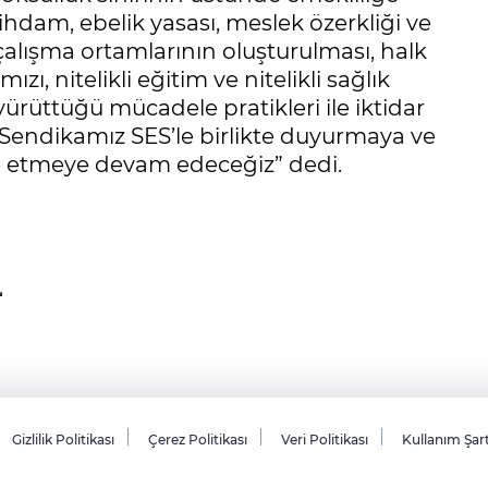
ihdam, ebelik yasası, meslek özerkliği ve
alışma ortamlarının oluşturulması, halk
ı, nitelikli eğitim ve nitelikli sağlık
ürüttüğü mücadele pratikleri ile iktidar
Sendikamız SES’le birlikte duyurmaya ve
e etmeye devam edeceğiz” dedi.
Gizlilik Politikası
Çerez Politikası
Veri Politikası
Kullanım Şar