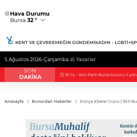
Hava Durumu
Bursa
32 °
KENT VE ÇEVRE
EMEĞIN GÜNDEMI
KADIN - LGBTİ+
S
5 Ağustos 2026-Çarşamba
Yazarlar
SON
19:16 - Berkcan Bora hedef gösterildi
DAKİKA
Anasayfa
Bursa'dan Haberler
Dünya Ebeler Günü | SES Burs