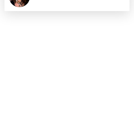
Sıraç Erbek
Savaşların gölgesinde engellilik,
doğa ve kaybedilen gelecek