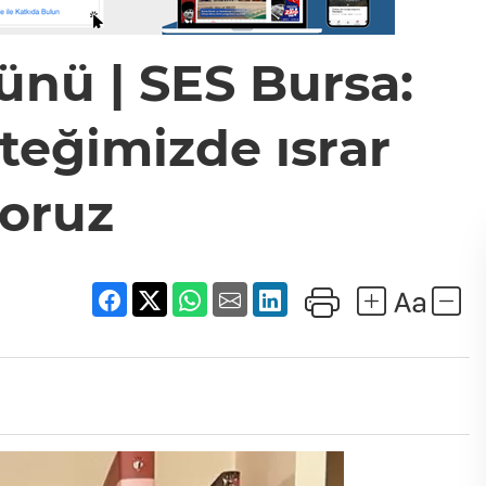
nü | SES Bursa:
steğimizde ısrar
oruz