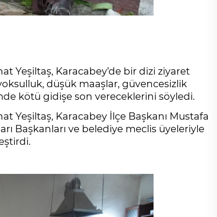
t Yeşiltaş, Karacabey’de bir dizi ziyaret
 yoksulluk, düşük maaşlar, güvencesizlik
de kötü gidişe son vereceklerini söyledi.
hat Yeşiltaş, Karacabey İlçe Başkanı Mustafa
lları Başkanları ve belediye meclis üyeleriyle
ştirdi.