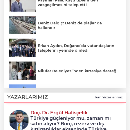
Kayıhan Pala, kuyu tiplerinden
vazgeçilmesini talep etti
Deniz Dalgıç: Deniz de plajlar da
halkındır
Erkan Aydın, Doğancı’da vatandaşların
taleplerini yerinde dinledi
Nilüfer Belediyesi’nden kırtasiye desteği
Osmangazi’de yeşil alanlar titizlikle
korunuyor
YAZARLARIMIZ
Tüm Yazarlarımız
Doç. Dr. Ergül Halisçelik
Kızamık olguları 4 kat arttı: Sağlık
Türkiye güçleniyor mu, zaman mı
Bakanlığı ne yapıyor?
satın alıyor? Borç, rezerv ve dış
kırılganlıklar ekseninde Türkiye