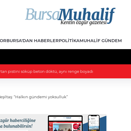
POR
BURSA'DAN HABERLER
POLITIKA
MUHALIF GÜNDEM
asa'yı görüştü
eşiltaş: “Halkın gündemi yoksulluk”