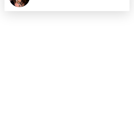
Sıraç Erbek
Savaşların gölgesinde engellilik,
doğa ve kaybedilen gelecek