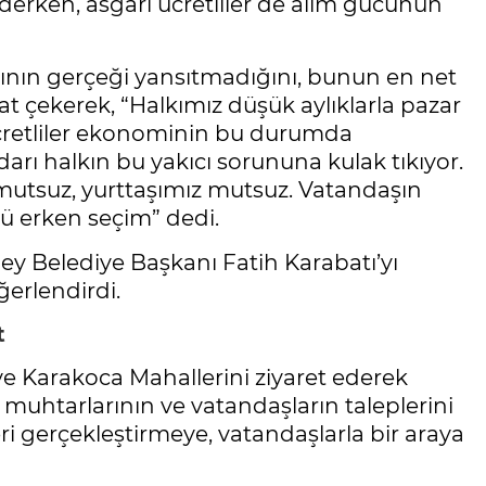
derken, asgari ücretliler de alım gücünün
arının gerçeği yansıtmadığını, bunun en net
at çekerek, “Halkımız düşük aylıklarla pazar
ücretliler ekonominin bu durumda
ı halkın bu yakıcı sorununa kulak tıkıyor.
mutsuz, yurttaşımız mutsuz. Vatandaşın
 erken seçim” dedi.
bey Belediye Başkanı Fatih Karabatı’yı
ğerlendirdi.
t
ve Karakoca Mahallerini ziyaret ederek
le muhtarlarının ve vatandaşların taleplerini
leri gerçekleştirmeye, vatandaşlarla bir araya