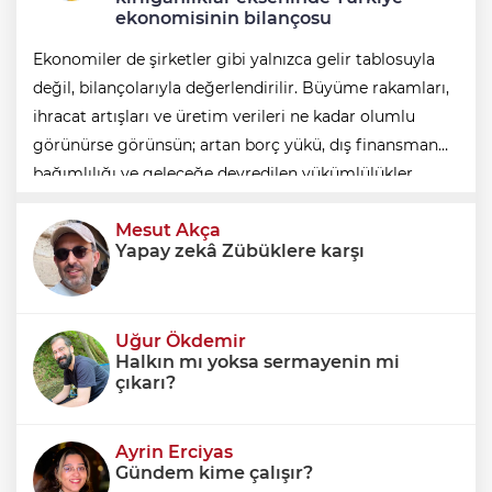
ekonomisinin bilançosu
Ekonomiler de şirketler gibi yalnızca gelir tablosuyla
değil, bilançolarıyla değerlendirilir. Büyüme rakamları,
ihracat artışları ve üretim verileri ne kadar olumlu
görünürse görünsün; artan borç yükü, dış finansman
bağımlılığı ve geleceğe devredilen yükümlülükler
dikkate alınmadığında ortaya eksik
Mesut Akça
Yapay zekâ Zübüklere karşı
Uğur Ökdemir
Halkın mı yoksa sermayenin mi
çıkarı?
Ayrin Erciyas
Gündem kime çalışır?