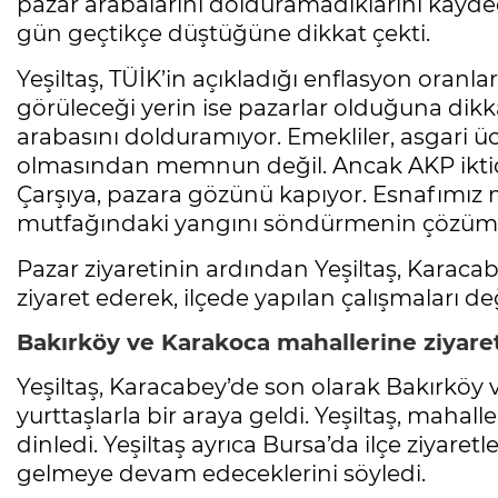
pazar arabalarını dolduramadıklarını kayde
gün geçtikçe düştüğüne dikkat çekti.
Yeşiltaş, TÜİK’in açıkladığı enflasyon oranl
görüleceği yerin ise pazarlar olduğuna dikk
arabasını dolduramıyor. Emekliler, asgari 
olmasından memnun değil. Ancak AKP iktidar
Çarşıya, pazara gözünü kapıyor. Esnafımız 
mutfağındaki yangını söndürmenin çözümü
Pazar ziyaretinin ardından Yeşiltaş, Karaca
ziyaret ederek, ilçede yapılan çalışmaları de
Bakırköy ve Karakoca mahallerine ziyare
Yeşiltaş, Karacabey’de son olarak Bakırköy 
yurttaşlarla bir araya geldi. Yeşiltaş, mahal
dinledi. Yeşiltaş ayrıca Bursa’da ilçe ziyaret
gelmeye devam edeceklerini söyledi.