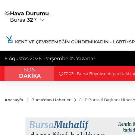
Hava Durumu
Bursa
32 °
KENT VE ÇEVRE
EMEĞIN GÜNDEMI
KADIN - LGBTİ+
S
6 Ağustos 2026-Perşembe
Yazarlar
SON
16:38 - Erdoğan ve Bahçeli 'çerçeve y
DAKİKA
Anasayfa
Bursa'dan Haberler
CHP Bursa İl Başkanı Nihat Y