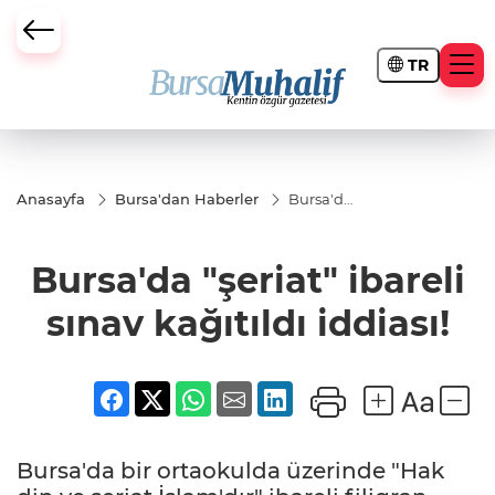
TR
ursa Büyükşehir Darbesi
Anasayfa
Bursa'dan Haberler
Bursa'da
"şeriat"
ibareli
sınav
Bursa'da "şeriat" ibareli
kağıtıldı
iddiası!
sınav kağıtıldı iddiası!
Bursa'da bir ortaokulda üzerinde "Hak