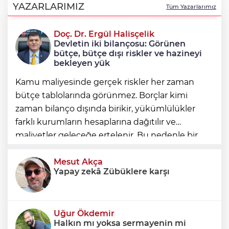
Hakkında soruşturma olmayanlar da
YAZARLARIMIZ
Tüm Yazarlarımız
incelenecek
Doç. Dr. Ergül Halisçelik
Erkan Aydın Osmangazi’nin nabzını
Devletin iki bilançosu: Görünen
sahada tuttu
bütçe, bütçe dışı riskler ve hazineyi
bekleyen yük
Kamu maliyesinde gerçek riskler her zaman
bütçe tablolarında görünmez. Borçlar kimi
zaman bilanço dışında birikir, yükümlülükler
farklı kurumların hesaplarına dağıtılır ve
maliyetler geleceğe ertelenir. Bu nedenle bir
ülkenin mali durumunu değerlendirirken
yalnızca bütçe açığına veya resmi borç stok
Mesut Akça
Yapay zekâ Zübüklere karşı
Uğur Ökdemir
Halkın mı yoksa sermayenin mi