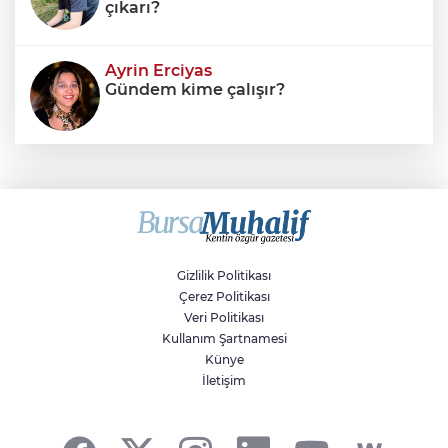
çıkarı?
Ayrin Erciyas
Gündem kime çalışır?
Sıraç Erbek
Savaşların gölgesinde engellilik,
doğa ve kaybedilen gelecek
Gizlilik Politikası
Çerez Politikası
Veri Politikası
Kullanım Şartnamesi
Künye
İletişim