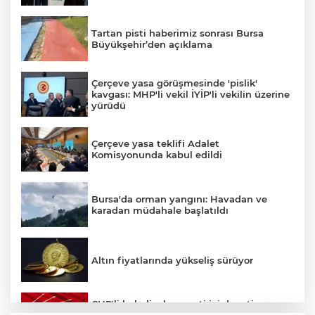
Tartan pisti haberimiz sonrası Bursa
Büyükşehir’den açıklama
Çerçeve yasa görüşmesinde 'pislik'
kavgası: MHP'li vekil İYİP'li vekilin üzerine
yürüdü
Çerçeve yasa teklifi Adalet
Komisyonunda kabul edildi
Bursa'da orman yangını: Havadan ve
karadan müdahale başlatıldı
Altın fiyatlarında yükseliş sürüyor
CHP'li belediyelere parti içi denetim: